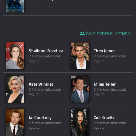
ŐK IS ÉRDEKELHETNEK
Shailene Woodley
Theo James
2 filmben játszottak
2 filmben játszottak
együtt
együtt
Kate Winslet
Miles Teller
2 filmben játszottak
2 filmben játszottak
együtt
együtt
Jai Courtney
Zoë Kravitz
2 filmben játszottak
2 filmben játszottak
együtt
együtt