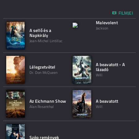
FILMJEI
Malevolent
Jackson
A sellő és a
Napkirály
Jean-Michel Lintillac
A beavatott - A
Lélegzetvétel
lázadó
Dr. Don McQueen
Will
Az Eichmann Show
A beavatott
Alan Rosenthal
Will
Szép remények