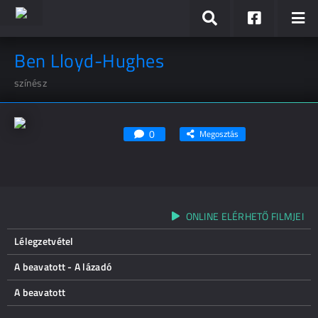
Ben Lloyd-Hughes
színész
0
Megosztás
ONLINE ELÉRHETŐ FILMJEI
Lélegzetvétel
A beavatott - A lázadó
A beavatott