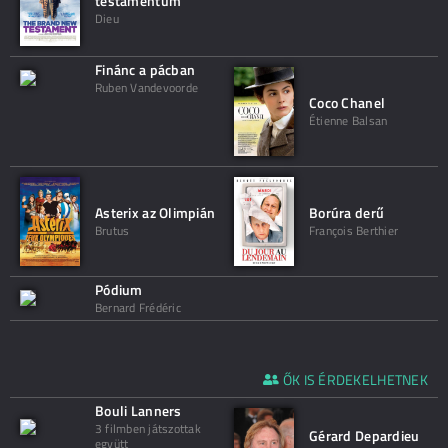
testamentum
Dieu
Finánc a pácban
Ruben Vandevoorde
Coco Chanel
Étienne Balsan
Asterix az Olimpián
Borúra derű
Brutus
François Berthier
Pódium
Bernard Frédéric
ŐK IS ÉRDEKELHETNEK
Bouli Lanners
3 filmben játszottak
Gérard Depardieu
együtt