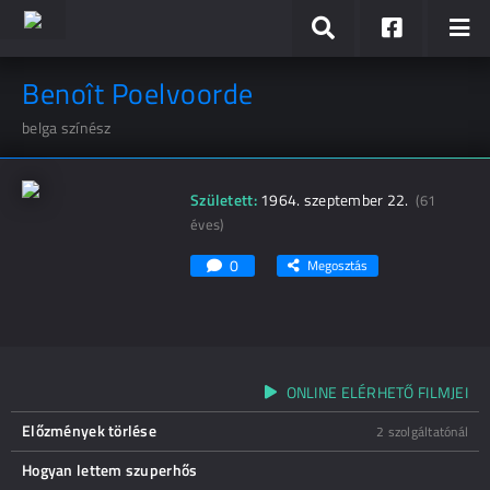
Benoît Poelvoorde
belga színész
Született:
1964. szeptember 22.
(61
éves)
0
Megosztás
ONLINE ELÉRHETŐ FILMJEI
Előzmények törlése
2 szolgáltatónál
Hogyan lettem szuperhős