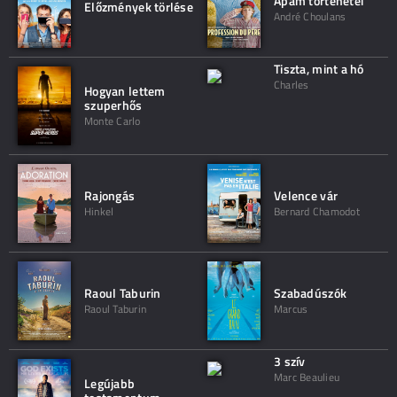
Apám történetei
Előzmények törlése
André Choulans
Tiszta, mint a hó
Charles
Hogyan lettem
szuperhős
Monte Carlo
Rajongás
Velence vár
Hinkel
Bernard Chamodot
Raoul Taburin
Szabadúszók
Raoul Taburin
Marcus
3 szív
Marc Beaulieu
Legújabb