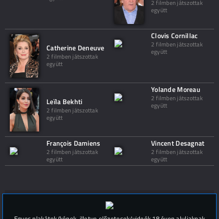
2 filmben játszottak
együtt
Clovis Cornillac
2 filmben játszottak
Catherine Deneuve
együtt
2 filmben játszottak
együtt
Yolande Moreau
2 filmben játszottak
Leïla Bekhti
együtt
2 filmben játszottak
együtt
François Damiens
Vincent Desagnat
2 filmben játszottak
2 filmben játszottak
együtt
együtt
Hozzászólások (
0
)
Egyes plakátok/képek, illetve előzetesek/videók 18 éven aluliaknak