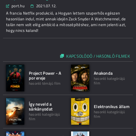
port.hu
2021.07.12.
A francia Netflix produkció, a Hogyan lettem szuperhős egészen
hasonlóan indul, mint annak idején Zack Snyder A Watchmennel, de
talán nem volt elég ambíció a mítoszépítéshez, ami nem jelenti azt,
hogy nincs kaland!
KAPCSOLÓDÓ / HASONLÓ FILMEK
Project Power - A
Anakonda
por ereje
hasonló kategóriájú
film
hasonló témájú film
Így neveld a
Elektronikus állam
sárkányodat
hasonló kategóriájú
hasonló kategóriájú
film
film