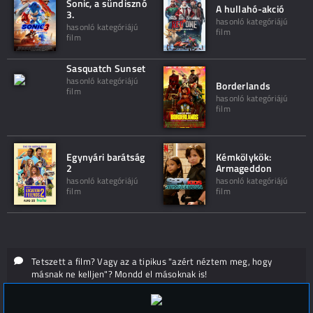
Sonic, a sündisznó
A hullahó-akció
3.
hasonló kategóriájú
hasonló kategóriájú
film
film
Sasquatch Sunset
hasonló kategóriájú
Borderlands
film
hasonló kategóriájú
film
Egynyári barátság
Kémkölykök:
2
Armageddon
hasonló kategóriájú
hasonló kategóriájú
film
film
Tetszett a film? Vagy az a tipikus "azért néztem meg, hogy
másnak ne kelljen"? Mondd el másoknak is!
Hozzászólások (
1
)