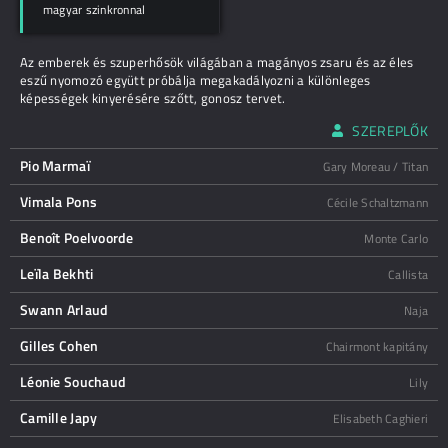
magyar szinkronnal
Az emberek és szuperhősök világában a magányos zsaru és az éles
eszű nyomozó együtt próbálja megakadályozni a különleges
képességek kinyerésére szőtt, gonosz tervet.
SZEREPLŐK
Pio Marmaï
Gary Moreau / Titan
Vimala Pons
Cécile Schaltzmann
Benoît Poelvoorde
Monte Carlo
Leïla Bekhti
Callista
Swann Arlaud
Naja
Gilles Cohen
Chairmont kapitány
Léonie Souchaud
Lily
Camille Japy
Elisabeth Caghieri