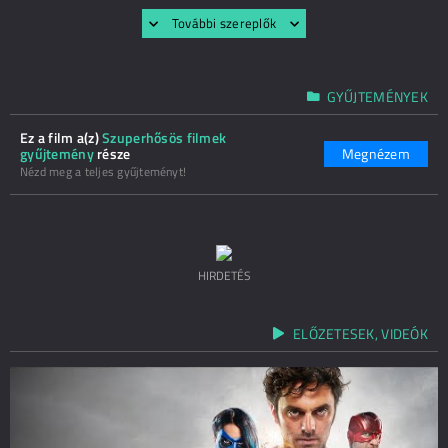
További szereplők
GYŰJTEMÉNYEK
Ez a film a(z)
Szuperhősös filmek
gyűjtemény
része
Megnézem
Nézd meg a teljes gyűjteményt!
HIRDETÉS
ELŐZETESEK, VIDEÓK