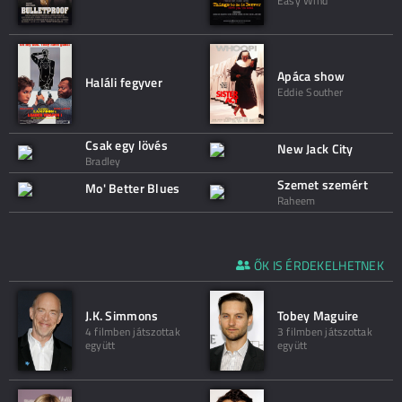
Easy Wind
Apáca show
Haláli fegyver
Eddie Souther
Csak egy lövés
New Jack City
Bradley
Szemet szemért
Mo' Better Blues
Raheem
ŐK IS ÉRDEKELHETNEK
J.K. Simmons
Tobey Maguire
4 filmben játszottak
3 filmben játszottak
együtt
együtt