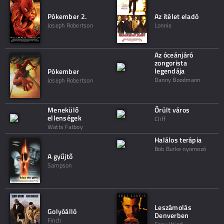
Pókember 2.
Az ítélet eladó
Joseph Robertson
Lonnie
Az óceánjáró
zongorista
legendája
Pókember
Danny Boodmann
Joseph Robertson
Menekülő
Őrült város
ellenségek
Cliff
Watts Fatboy
Halálos terápia
Bob Burke nyomozó
A gyűjtő
Sampson
Leszámolás
Golyóálló
Denverben
Finch