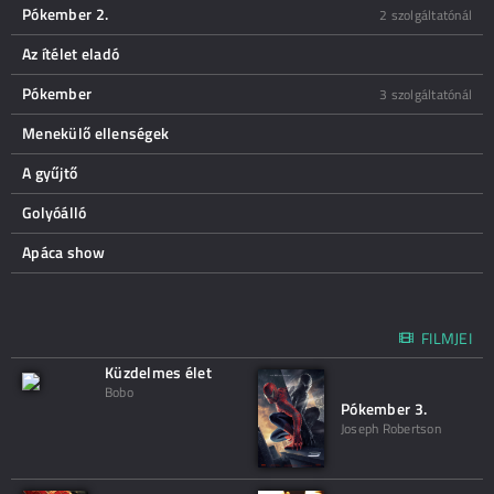
Pókember 2.
2 szolgáltatónál
Az ítélet eladó
Pókember
3 szolgáltatónál
Menekülő ellenségek
A gyűjtő
Golyóálló
Apáca show
FILMJEI
Küzdelmes élet
Bobo
Pókember 3.
Joseph Robertson