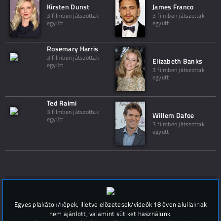
Kirsten Dunst
James Franco
3 filmben játszottak
3 filmben játszottak
együtt
együtt
Rosemary Harris
3 filmben játszottak
Elizabeth Banks
együtt
3 filmben játszottak
együtt
Ted Raimi
3 filmben játszottak
Willem Dafoe
együtt
3 filmben játszottak
együtt
Hozzászólások (
0
)
Egyes plakátok/képek, illetve előzetesek/videók 18 éven aluliaknak
nem ajánlott, valamint sütiket használunk.