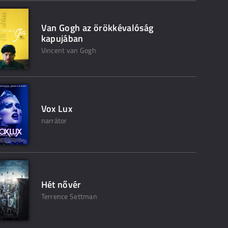
Van Gogh az örökkévalóság
kapujában
Vincent van Gogh
Vox Lux
narrátor
Hét nővér
Terrence Settman