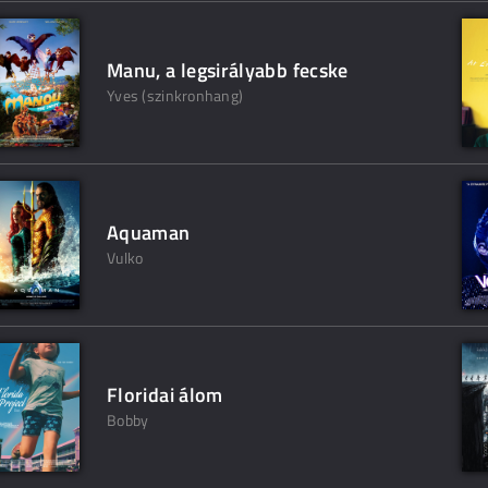
Manu, a legsirályabb fecske
Yves (szinkronhang)
Aquaman
Vulko
Floridai álom
Bobby