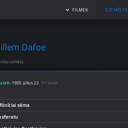
FILMEK
SZEMÉLYE
illem Dafoe
rikai színész
etett:
1955. július 22.
(71 éves)
föníciai séma
osferatu