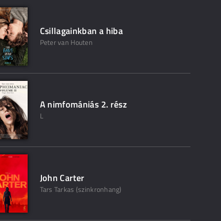
Csillagainkban a hiba
Peter van Houten
A nimfomániás 2. rész
L
John Carter
Tars Tarkas (szinkronhang)