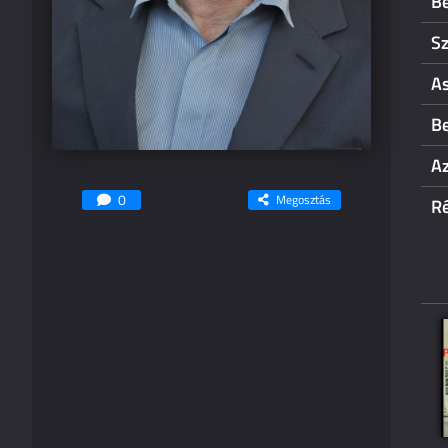
Be
S
As
B
Az
0
Megosztás
R