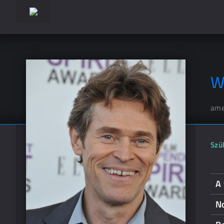
W
ame
Szül
A 
N