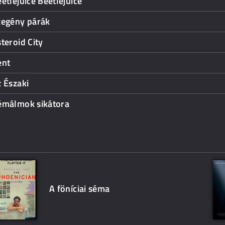
etlejuice Beetlejuice
zegény párák
teroid City
ent
 Északi
émálmok sikátora
A föníciai séma