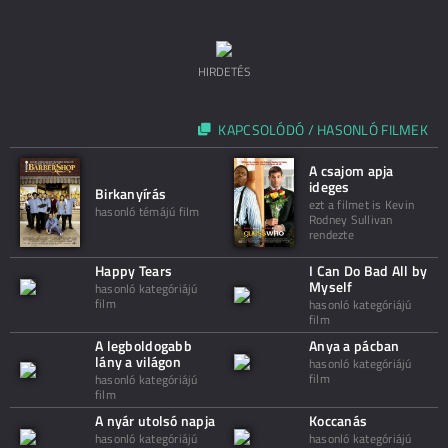
HIRDETÉS
KAPCSOLÓDÓ / HASONLÓ FILMEK
A csajom apja
ideges
Birkanyírás
ezt a filmet is Kevin
hasonló témájú film
Rodney Sullivan
rendezte
Happy Tears
I Can Do Bad All by
Myself
hasonló kategóriájú
film
hasonló kategóriájú
film
A legboldogabb
Anya a pácban
lány a világon
hasonló kategóriájú
film
hasonló kategóriájú
film
A nyár utolsó napja
Koccanás
hasonló kategóriájú
hasonló kategóriájú