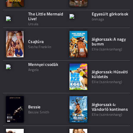
The Little Mermaid
Egyesült görkorisok
Live!
önmaga
Ursula
Jégkorszak: A nagy
Csajtúra
bumm
Sasha Franklin
Ellie (szinkronhang)
Mennyei csodák
Angela
Jégkorszak: Húsvéti
küldetés
Ellie (szinkronhang)
Jégkorszak 4:
Bessie
Vándorló kontinens
Bessie Smith
Ellie (szinkronhang)