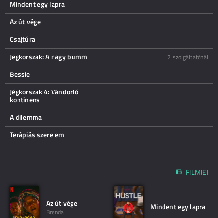
Mindent egy lapra
Az út vége
Csajtúra
Jégkorszak: A nagy bumm
2 szolgáltatónál
Bessie
Jégkorszak 4: Vándorló
kontinens
A dilemma
Terápiás szerelem
FILMJEI
Az út vége
Mindent egy lapra
Brenda