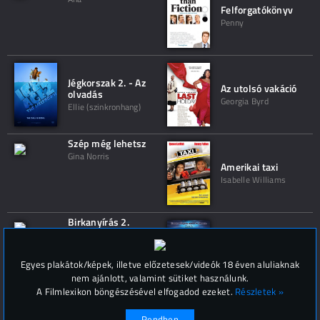
Felforgatókönyv
Penny
Jégkorszak 2. - Az
Az utolsó vakáció
olvadás
Georgia Byrd
Ellie (szinkronhang)
Szép még lehetsz
Gina Norris
Amerikai taxi
Isabelle Williams
Birkanyírás 2.
Gina
Horrorra akadva 3.
Egyes plakátok/képek, illetve előzetesek/videók 18 éven aluliaknak
nem ajánlott, valamint sütiket használunk.
A Filmlexikon böngészésével elfogadod ezeket.
Részletek »
Rendben