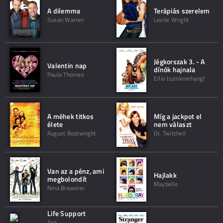
A dilemma
Terápiás szerelem
Susan Warner
Leslie Wright
Jégkorszak 3. - A
Valentin nap
dínók hajnala
Paula Thomas
Ellie (szinkronhang)
A méhek titkos
Míg a jackpot el
élete
nem választ
August Boatwright
Dr. Twitchell
Van az a pénz, ami
Hajlakk
megbolondít
Maybelle
Nina Brewster
Life Support
Ana