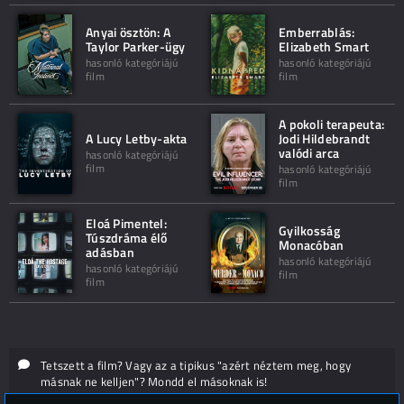
Anyai ösztön: A
Emberrablás:
Taylor Parker-ügy
Elizabeth Smart
hasonló kategóriájú
hasonló kategóriájú
film
film
A pokoli terapeuta:
A Lucy Letby-akta
Jodi Hildebrandt
valódi arca
hasonló kategóriájú
film
hasonló kategóriájú
film
Eloá Pimentel:
Gyilkosság
Túszdráma élő
Monacóban
adásban
hasonló kategóriájú
hasonló kategóriájú
film
film
Tetszett a film? Vagy az a tipikus "azért néztem meg, hogy
másnak ne kelljen"? Mondd el másoknak is!