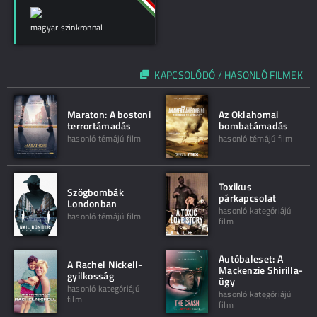
magyar szinkronnal
KAPCSOLÓDÓ / HASONLÓ FILMEK
Maraton: A bostoni
Az Oklahomai
terrortámadás
bombatámadás
hasonló témájú film
hasonló témájú film
Toxikus
Szögbombák
párkapcsolat
Londonban
hasonló kategóriájú
hasonló témájú film
film
Autóbaleset: A
A Rachel Nickell-
Mackenzie Shirilla-
gyilkosság
ügy
hasonló kategóriájú
hasonló kategóriájú
film
film