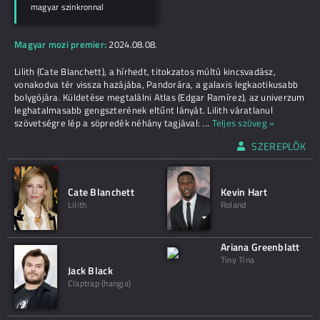
magyar szinkronnal
Magyar mozi premier:
2024.08.08.
Lilith (Cate Blanchett), a hírhedt, titokzatos múltú kincsvadász,
vonakodva tér vissza hazájába, Pandorára, a galaxis legkaotikusabb
bolygójára. Küldetése megtalálni Atlas (Edgar Ramírez), az univerzum
leghatalmasabb gengszterének eltűnt lányát. Lilith váratlanul
szövetségre lép a söpredék néhány tagjával:
...
Teljes szöveg »
SZEREPLŐK
Cate Blanchett
Kevin Hart
Lilith
Roland
Ariana Greenblatt
Tiny Tina
Jack Black
Claptrap (hangja)