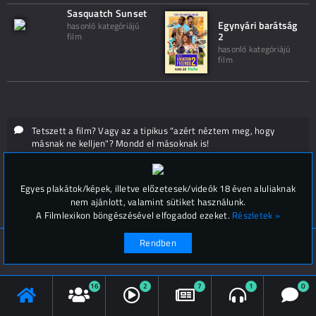
Sasquatch Sunset
Egynyári barátság
hasonló kategóriájú
2
film
hasonló kategóriájú
film
Tetszett a film? Vagy az a tipikus "azért néztem meg, hogy
másnak ne kelljen"? Mondd el másoknak is!
Hozzászólások (
0
)
Egyes plakátok/képek, illetve előzetesek/videók 18 éven aluliaknak
nem ajánlott, valamint sütiket használunk.
A Filmlexikon böngészésével elfogadod ezeket.
Részletek »
Rendben
© Filmlexikon 2019-2026
Kapcsolat, impresszum
Értesítési beállítások
16
2
7
1
0