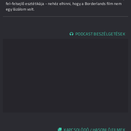
fel-felsejlő esztétikája - nehéz elhinni, hogy a Borderlands film nem
egy lázálom volt.
PODCAST BESZÉLGETÉSEK
KAPCSOLÓDÓ / HASONLÓ FILMEK