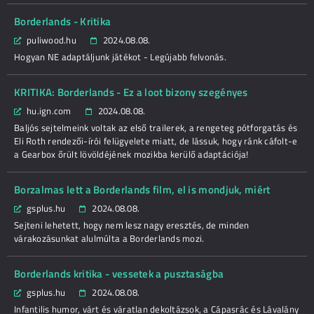
Borderlands - Kritika
puliwood.hu
2024.08.08.
Hogyan NE adaptáljunk játékot - Legújabb felvonás.
KRITIKA: Borderlands - Ez a loot bizony szegényes
hu.ign.com
2024.08.08.
Baljós sejtelmeink voltak az első trailerek, a rengeteg pótforgatás és
Eli Roth rendezői-írói felügyelete miatt, de lássuk, hogy ránk cáfolt-e
a Gearbox őrült lövöldéjének mozikba kerülő adaptációja!
Borzalmas lett a Borderlands film, el is mondjuk, miért
gsplus.hu
2024.08.08.
Sejteni lehetett, hogy nem lesz nagy eresztés, de minden
várakozásunkat alulmúlta a Borderlands mozi.
Borderlands kritika - vessetek a pusztaságba
gsplus.hu
2024.08.08.
Infantilis humor, várt és váratlan dekoltázsok, a Cápasrác és Lávalány