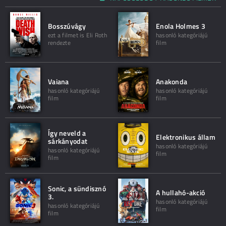
Bosszúvágy
Enola Holmes 3
ezt a filmet is Eli Roth
hasonló kategóriájú
rendezte
film
Vaiana
Anakonda
hasonló kategóriájú
hasonló kategóriájú
film
film
Így neveld a
Elektronikus állam
sárkányodat
hasonló kategóriájú
hasonló kategóriájú
film
film
Sonic, a sündisznó
A hullahó-akció
3.
hasonló kategóriájú
hasonló kategóriájú
film
film