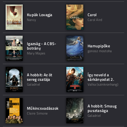
Kupák Lovagja
Carol
Nancy
Carol Aird
Igazság - A CBS-
Hamupipőke
botrány
gonosz mostoha
Mary Mapes
A hobbit: Az öt
Így neveld a
sereg csatája
sárkányodat 2.
Galadriel
Valka (szinkronhang)
A hobbit: Smaug
Műkincsvadászok
pusztasága
Claire Simone
Galadriel