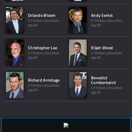
Orlando Bloom
Andy Serkis
5 filmben játszottak
5 filmben játszottak
együtt
együtt
Christopher Lee
Elijah Wood
5 filmben játszottak
4 filmben játszottak
együtt
együtt
Benedict
Richard Armitage
Cumberbatch
4 filmben játszottak
4 filmben játszottak
együtt
együtt
Hozzászólások (
0
)