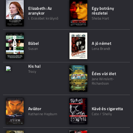
Elizabeth: Az
Egy botrány
aranykor
részletei
I. Erzsébet királynő
Sheba Hart
Bábel
A jó német
Susan
Lena Brandt
Kis hal
Tracy
Édes vízi élet
Jane Winslett-
Richardson
Aviátor
Kávé és cigaretta
Katharine Hepburn
Cate / Shelly