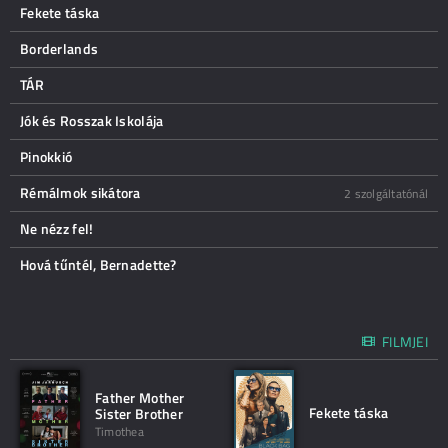
Fekete táska
Borderlands
TÁR
Jók és Rosszak Iskolája
Pinokkió
Rémálmok sikátora
2 szolgáltatónál
Ne nézz fel!
Hová tűntél, Bernadette?
FILMJEI
Father Mother
Fekete táska
Sister Brother
Timothea