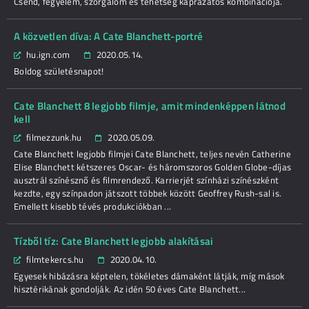
Csend, fegyelem, szorgalom és tehetség káprázatos kombinációja.
A közvetlen díva: A Cate Blanchett-portré
hu.ign.com
2020.05.14.
Boldog születésnapot!
Cate Blanchett 8 legjobb filmje, amit mindenképpen látnod
kell
filmezzunk.hu
2020.05.09.
Cate Blanchett legjobb filmjei Cate Blanchett, teljes nevén Catherine
Elise Blanchett kétszeres Oscar- és háromszoros Golden Globe-díjas
ausztrál színésznő és filmrendező. Karrierjét színházi színészként
kezdte, egy színpadon játszott többek között Geoffrey Rush-sal is.
Emellett kisebb tévés produkciókban ...
Tízből tíz: Cate Blanchett legjobb alakításai
filmtekercs.hu
2020.04.10.
Egyesek hibázásra képtelen, tökéletes dámaként látják, míg mások
hisztérikának gondolják. Az idén 50 éves Cate Blanchett...