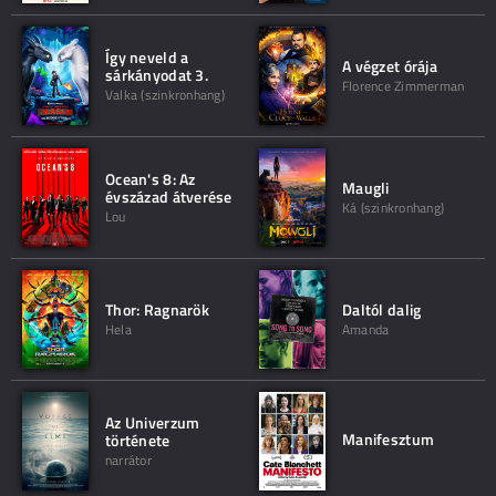
Így neveld a
A végzet órája
sárkányodat 3.
Florence Zimmerman
Valka (szinkronhang)
Ocean's 8: Az
Maugli
évszázad átverése
Ká (szinkronhang)
Lou
Thor: Ragnarök
Daltól dalig
Hela
Amanda
Az Univerzum
Manifesztum
története
narrátor