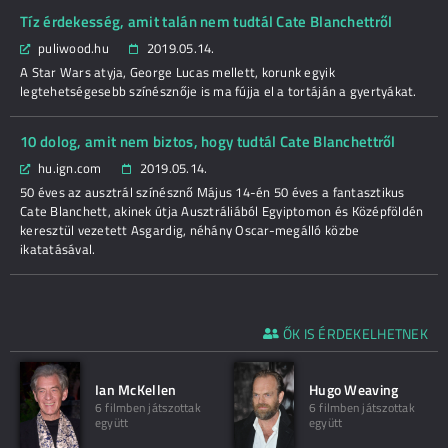
Tíz érdekesség, amit talán nem tudtál Cate Blanchettről
puliwood.hu
2019.05.14.
A Star Wars atyja, George Lucas mellett, korunk egyik
legtehetségesebb színésznője is ma fújja el a tortáján a gyertyákat.
10 dolog, amit nem biztos, hogy tudtál Cate Blanchettről
hu.ign.com
2019.05.14.
50 éves az ausztrál színésznő Május 14-én 50 éves a fantasztikus
Cate Blanchett, akinek útja Ausztráliából Egyiptomon és Középföldén
keresztül vezetett Asgardig, néhány Oscar-megálló közbe
ikatatásával.
ŐK IS ÉRDEKELHETNEK
Ian McKellen
Hugo Weaving
6 filmben játszottak
6 filmben játszottak
együtt
együtt