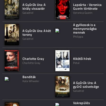
A Gyűrűk Ura: A
Lapzárta - Veronica
király visszatér
Guerin története
Galadriel
Veronica Guerin
A gyilkosok is a
mennyországba
A Gyűrűk Ura: A két
mennek
torony
Philippa
Galadriel
Charlotte Gray
Kikötői hírek
Charlotte Gray
Petal
Banditák
Kate Wheeler
A Gyűrűk Ura: A
gyűrű szövetsége
Galadriel
Vakrepülés