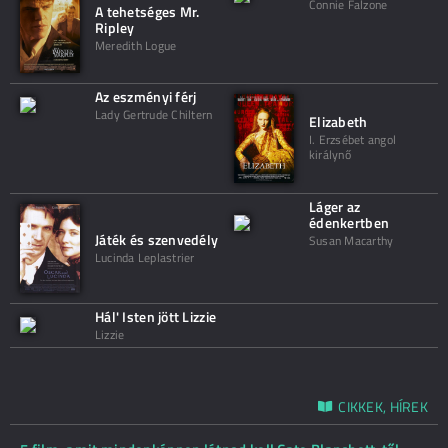
Connie Falzone
A tehetséges Mr.
Ripley
Meredith Logue
Az eszményi férj
Lady Gertrude Chiltern
Elizabeth
I. Erzsébet angol
királynő
Láger az
édenkertben
Játék és szenvedély
Susan Macarthy
Lucinda Leplastrier
Hál' Isten jött Lizzie
Lizzie
CIKKEK, HÍREK