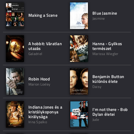
Blue Jasmine
Making a Scene
Jasmine
A hobbit: Váratlan
Hanna - Gyilkos
utazás
természet
Galadriel
Marissa Wiegler
Benjamin Button
Robin Hood
különös élete
Marion Loxley
Daisy
Indiana Jones és a
I'm not there - Bob
kristálykoponya
Dylan életei
királysága
Jude
Irina Spalko