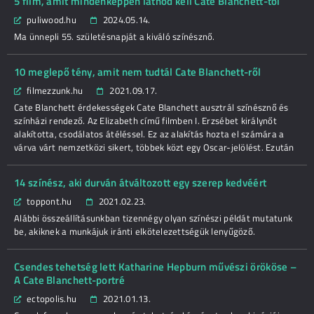
5 film, amit mindenképpen látnod kell Cate Blanchett-től
puliwood.hu
2024.05.14.
Ma ünnepli 55. születésnapját a kiváló színésznő.
10 meglepő tény, amit nem tudtál Cate Blanchett-ről
filmezzunk.hu
2021.09.17.
Cate Blanchett érdekességek Cate Blanchett ausztrál színésznő és
színházi rendező. Az Elizabeth című filmben I. Erzsébet királynőt
alakította, csodálatos átéléssel. Ez az alakítás hozta el számára a
várva várt nemzetközi sikert, többek közt egy Oscar-jelölést. Ezután
14 színész, aki durván átváltozott egy szerep kedvéért
toppont.hu
2021.02.23.
Alábbi összeállításunkban tizennégy olyan színészi példát mutatunk
be, akiknek a munkájuk iránti elkötelezettségük lenyűgöző.
Csendes tehetség lett Katharine Hepburn művészi örököse –
A Cate Blanchett-portré
ectopolis.hu
2021.01.13.