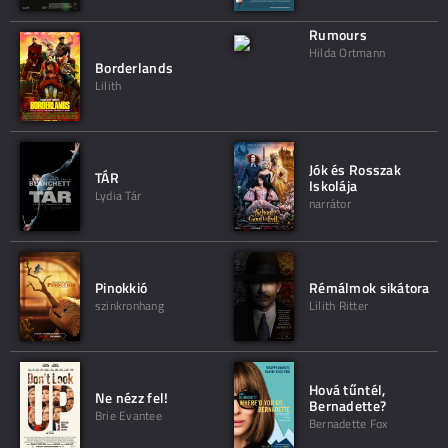
Rumours
Hilda Ortmann
Borderlands
Lilith
Jók és Rosszak
TÁR
Iskolája
Lydia Tár
narrátor
Pinokkió
Rémálmok sikátora
szinkronhang
Lilith Ritter
Hová tűntél,
Ne nézz fel!
Bernadette?
Brie Evantee
Bernadette Fox