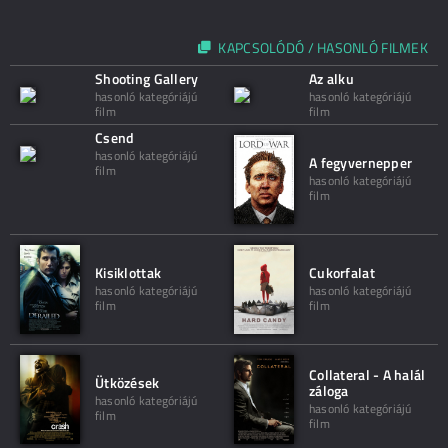
KAPCSOLÓDÓ / HASONLÓ FILMEK
Shooting Gallery
Az alku
hasonló kategóriájú
hasonló kategóriájú
film
film
Csend
hasonló kategóriájú
A fegyvernepper
film
hasonló kategóriájú
film
Kisiklottak
Cukorfalat
hasonló kategóriájú
hasonló kategóriájú
film
film
Collateral - A halál
Ütközések
záloga
hasonló kategóriájú
hasonló kategóriájú
film
film