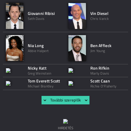
Giovanni Ribisi
Vin Diesel
Seth Davis
Chris Varick
Nia Long
Ben Affleck
Abbie Halpert
Jim Young
Nicky Katt
Ron Rifkin
Greg Weinstein
Marty Davis
Tom Everett Scott
Scott Caan
Michael Brantley
Richie O'Flaherty
További szereplők
HIRDETÉS