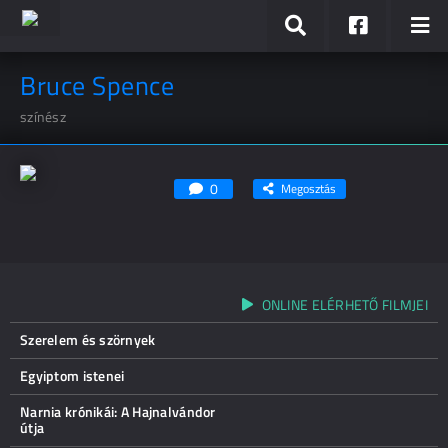
Bruce Spence
színész
0
Megosztás
ONLINE ELÉRHETŐ FILMJEI
Szerelem és szörnyek
Egyiptom istenei
Narnia krónikái: A Hajnalvándor
útja