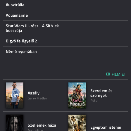
Ausztrália
Aquamarine
Star Wars III. rész - A Sith-ek
bosszúja
Bigyó felügyelő 2.
Némó nyomában
FILMJEI
Szerelem és
Aszály
szörnyek
Gerry Hadler
Pete
Szellemek háza
Egyiptom istenei
Augustine