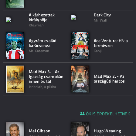
A kárhozottak
Dark City
királynője
Mr. Wall
Khayman
Agyrém család
Ace Ventura: Hív a
karácsonya
természet
Mr. Gateman
Gahjii
Mad Max 3. - Az
Mad Max 2. - Az
Igazság csarnokán
országúti harcos
innen és túl
Jedediah, a pilóta
ŐK IS ÉRDEKELHETNEK
Mel Gibson
Hugo Weaving