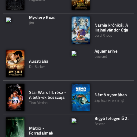
Mystery Road
Jim
Narnia krónikái: A
Hajnalvándor útja
Lord Rhoop
Aquamarine
Leonard
Ausztrália
Dr. Barker
Star Wars III. rész -
Némó nyomában
A Sith-ek bosszúja
Záp (szinkronhang)
Tion Medon
Bigyó felügyelő 2.
Baxter
Mátrix -
Forradalmak