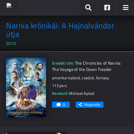
Narnia krónikái: A Hajnalvándor
útja
2010
Eredeti cím:
The Chronicles of Narnia:
The Voyage of the Dawn Treader
amerikai kaland, családi, fantasy
113 perc
Rendező:
Michael Apted
0
Megosztás