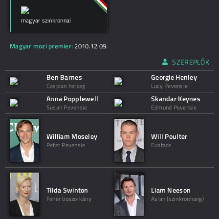
magyar szinkronnal
Magyar mozi premier:
2010.12.09.
SZEREPLŐK
Ben Barnes
Georgie Henley
Caspian herceg
Lucy Pevensie
Anna Popplewell
Skandar Keynes
Susan Pevensie
Edmund Pevensie
William Moseley
Will Poulter
Peter Pevensie
Eustace
Tilda Swinton
Liam Neeson
Fehér boszorkány
Aslan (szinkronhang)