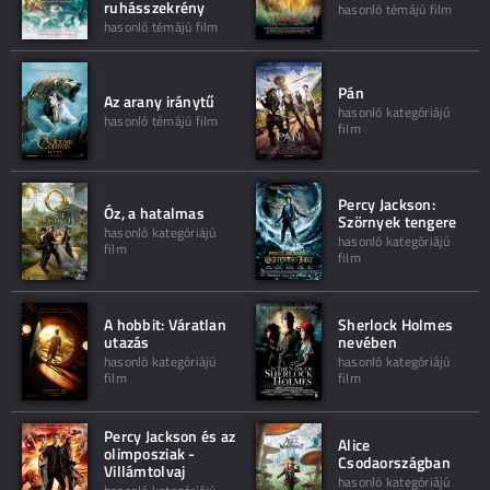
ruhásszekrény
hasonló témájú film
hasonló témájú film
Pán
Az arany iránytű
hasonló kategóriájú
hasonló témájú film
film
Percy Jackson:
Óz, a hatalmas
Szörnyek tengere
hasonló kategóriájú
hasonló kategóriájú
film
film
A hobbit: Váratlan
Sherlock Holmes
utazás
nevében
hasonló kategóriájú
hasonló kategóriájú
film
film
Percy Jackson és az
Alice
olimposziak -
Csodaországban
Villámtolvaj
hasonló kategóriájú