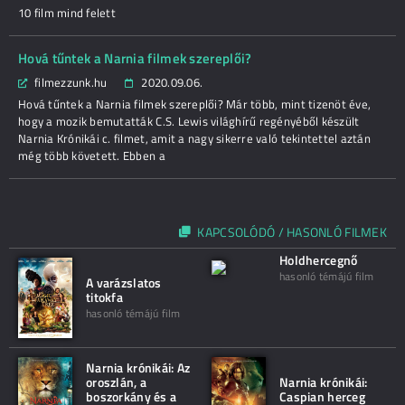
10 film mind felett
Hová tűntek a Narnia filmek szereplői?
filmezzunk.hu
2020.09.06.
Hová tűntek a Narnia filmek szereplői? Már több, mint tizenöt éve,
hogy a mozik bemutatták C.S. Lewis világhírű regényéből készült
Narnia Krónikái c. filmet, amit a nagy sikerre való tekintettel aztán
még több követett. Ebben a
KAPCSOLÓDÓ / HASONLÓ FILMEK
Holdhercegnő
hasonló témájú film
A varázslatos
titokfa
hasonló témájú film
Narnia krónikái: Az
oroszlán, a
Narnia krónikái:
boszorkány és a
Caspian herceg