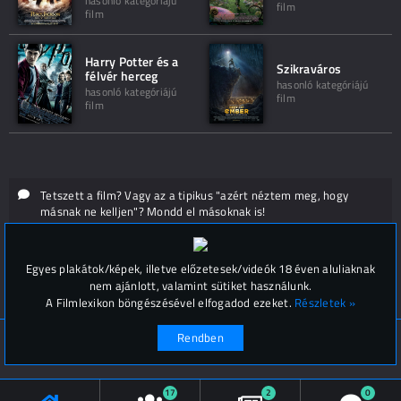
hasonló kategóriájú
film
film
Harry Potter és a
Szikraváros
félvér herceg
hasonló kategóriájú
hasonló kategóriájú
film
film
Tetszett a film? Vagy az a tipikus "azért néztem meg, hogy
másnak ne kelljen"? Mondd el másoknak is!
Hozzászólások (
0
)
Egyes plakátok/képek, illetve előzetesek/videók 18 éven aluliaknak
nem ajánlott, valamint sütiket használunk.
A Filmlexikon böngészésével elfogadod ezeket.
Részletek »
Rendben
© Filmlexikon 2019-2026
Kapcsolat, impresszum
Értesítési beállítások
17
2
0