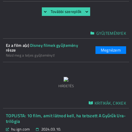
További szereplők
GYŰJTEMÉNYEK
Ez a film a(z)
Disney filmek gyűjtemény
része
Megnézem
Nézd meg a teljes gyűjteményt!
HIRDETÉS
KRITIKÁK, CIKKEK
TOPLISTA: 10 film, amit látnod kell, ha tetszett A Gyűrűk Ura-
trilógia
hu.ign.com
2024.03.10.