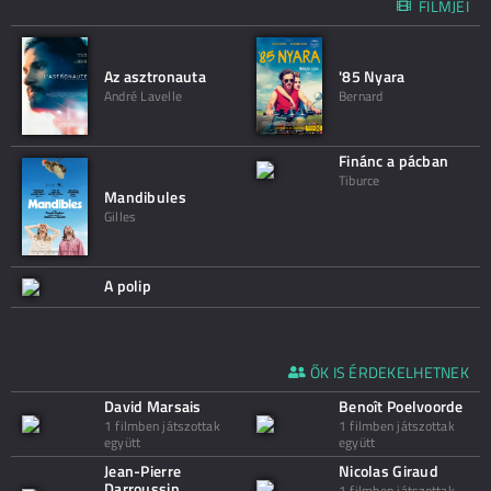
FILMJEI
Az asztronauta
'85 Nyara
André Lavelle
Bernard
Finánc a pácban
Tiburce
Mandibules
Gilles
A polip
ŐK IS ÉRDEKELHETNEK
David Marsais
Benoît Poelvoorde
1 filmben játszottak
1 filmben játszottak
együtt
együtt
Jean-Pierre
Nicolas Giraud
Darroussin
1 filmben játszottak