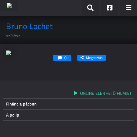
Bruno Lochet
színész
0
Megosztás
ONLINE ELÉRHETŐ FILMJEI
Finánc a pácban
A polip