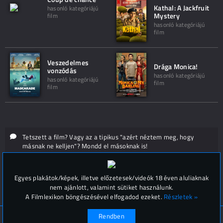
Kathal: A Jackfruit
hasonló kategóriájú
Mystery
film
hasonló kategóriájú
film
Veszedelmes
Drága Monica!
vonzódás
hasonló kategóriájú
hasonló kategóriájú
film
film
Tetszett a film? Vagy az a tipikus "azért néztem meg, hogy
másnak ne kelljen"? Mondd el másoknak is!
Hozzászólások (
0
)
Egyes plakátok/képek, illetve előzetesek/videók 18 éven aluliaknak
nem ajánlott, valamint sütiket használunk.
A Filmlexikon böngészésével elfogadod ezeket.
Részletek »
Rendben
© Filmlexikon 2019-2026
Kapcsolat, impresszum