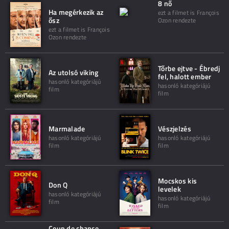
8 nő
Ha megérkezik az
ezt a filmet is François
ősz
Ozon rendezte
ezt a filmet is François
Ozon rendezte
Tőrbe ejtve - Ébredj
Az utolsó viking
fel, halott ember
hasonló kategóriájú
hasonló kategóriájú
film
film
Marmalade
Vészjelzés
hasonló kategóriájú
hasonló kategóriájú
film
film
Mocskos kis
Don Q
levelek
hasonló kategóriájú
hasonló kategóriájú
film
film
Coup de chance