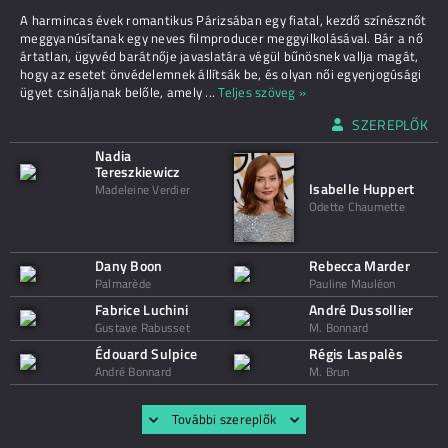
A harmincas évek romantikus Párizsában egy fiatal, kezdő színésznőt
meggyanúsítanak egy neves filmproducer meggyilkolásával. Bár a nő
ártatlan, ügyvéd barátnője javaslatára végül bűnösnek vallja magát,
hogy az esetet önvédelemnek állítsák be, és olyan női egyenjogúsági
ügyet csináljanak belőle, amely
...
Teljes szöveg »
SZEREPLŐK
Nadia
Tereszkiewicz
Isabelle Huppert
Madeleine Verdier
Odette Chaumette
Dany Boon
Rebecca Marder
Palmarède
Pauline Mauléon
Fabrice Luchini
André Dussollier
Gustave Rabusset
M. Bonnard
Édouard Sulpice
Régis Laspalès
André Bonnard
M. Brun
További szereplők