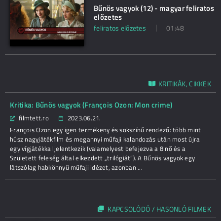
Bűnös vagyok (12) - magyar feliratos
előzetes
feliratos előzetes
01:48
KRITIKÁK, CIKKEK
Kritika: Bűnös vagyok (François Ozon: Mon crime)
filmtett.ro
2023.06.21.
François Ozon egy igen termékeny és sokszínű rendező: több mint
húsz nagyjátékfilm és megannyi műfaji kalandozás után most újra
egy vígjátékkal jelentkezik (valamelyest befejezva a 8 nő és a
Született feleség által elkezdett „trilógiát”). A Bűnös vagyok egy
látszólag habkönnyű műfaji idézet, azonban ...
KAPCSOLÓDÓ / HASONLÓ FILMEK