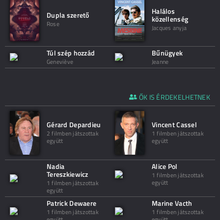
Halálos
Dupla szerető
közellenség
Rose
Jacques anyja
Túl szép hozzád
Bűnügyek
Geneviève
Jeanne
ŐK IS ÉRDEKELHETNEK
Gérard Depardieu
Vincent Cassel
2 filmben játszottak
1 filmben játszottak
együtt
együtt
Nadia
Alice Pol
Tereszkiewicz
1 filmben játszottak
együtt
1 filmben játszottak
együtt
Patrick Dewaere
Marine Vacth
1 filmben játszottak
1 filmben játszottak
együtt
együtt