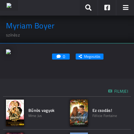
Myriam Boyer
színész
0
Megosztás
FILMJEI
Bűnös vagyok
Ez csodás!
Mme Jus
Félicie Fontaine