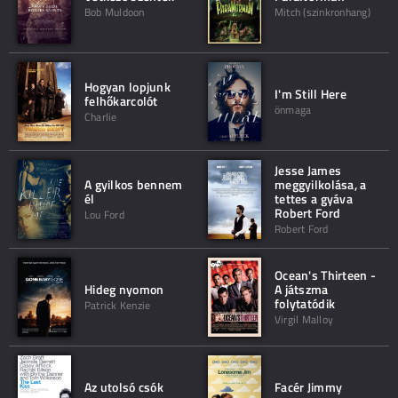
Bob Muldoon
Mitch (szinkronhang)
Hogyan lopjunk
I'm Still Here
felhőkarcolót
önmaga
Charlie
Jesse James
A gyilkos bennem
meggyilkolása, a
él
tettes a gyáva
Robert Ford
Lou Ford
Robert Ford
Ocean's Thirteen -
Hideg nyomon
A játszma
folytatódik
Patrick Kenzie
Virgil Malloy
Az utolsó csók
Facér Jimmy