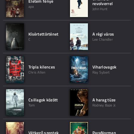
Életem fénye
revolverrel
apa
John Hunt
Kísértettörténet
A régi város
C
Lee Chandler
Tripla kilences
Viharlovagok
Chris Allen
Ray Sybert
Csillagok között
A harag tüze
Tom
Rodney Baze Jr.
Vétkező szentek
ParaNorman