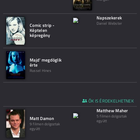
Napszekerek
Daniel Webster
Comic strip -
Képtelen
képregény
Majd' megdöglik
érte
Russel Hines
ŐK IS ÉRDEKELHETNEK
Matthew Maher
5 filmen dolgoztak
Matt Damon
együtt
9 filmen dolgoztak
együtt