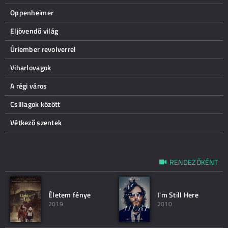
Oppenheimer
Eljövendő világ
Úriember revolverrel
Viharlovagok
A régi város
Csillagok között
Vétkező szentek
RENDEZŐKÉNT
Életem fénye
I'm Still Here
2019
2010