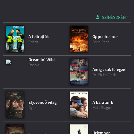
SZÍNÉSZKÉNT
A felbujtók
Oppenheimer
Cobby
Boris Pash
Dreamin' Wild
Donnie
Amíg csak lélegzel
Dr. Philip Clark
Eljövendő világ
A barátunk
Dyer
Matt Teague
Úriember