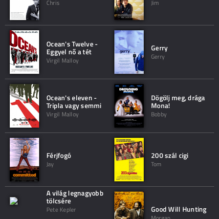
Chris
Jim
Ocean's Twelve -
Gerry
Eggyel nő a tét
Gerry
Virgil Malloy
Ocean's eleven -
Dögölj meg, drága
Tripla vagy semmi
Mona!
Virgil Malloy
Bobby
Férjfogó
200 szál cigi
Jay
Tom
A világ legnagyobb
tölcsére
Good Will Hunting
Pete Kepler
Morgan