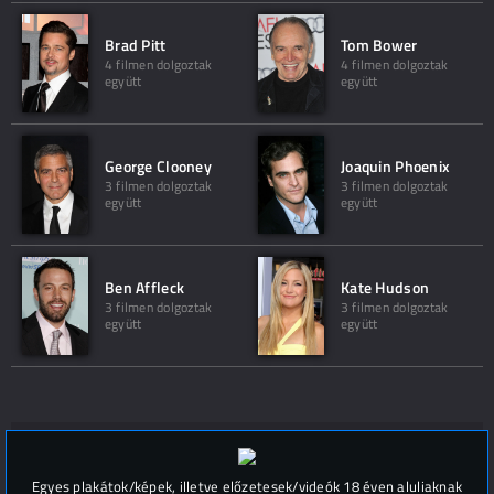
Brad Pitt
Tom Bower
4 filmen dolgoztak
4 filmen dolgoztak
együtt
együtt
George Clooney
Joaquin Phoenix
3 filmen dolgoztak
3 filmen dolgoztak
együtt
együtt
Ben Affleck
Kate Hudson
3 filmen dolgoztak
3 filmen dolgoztak
együtt
együtt
Hozzászólások (
0
)
Egyes plakátok/képek, illetve előzetesek/videók 18 éven aluliaknak