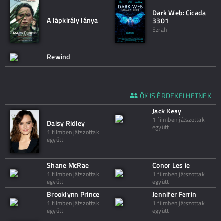
Dark Web: Cicada
A lápkirály lánya
3301
Ezrah
Rewind
ŐK IS ÉRDEKELHETNEK
Jack Kesy
1 filmben játszottak
Daisy Ridley
együtt
1 filmben játszottak
együtt
Shane McRae
Conor Leslie
1 filmben játszottak
1 filmben játszottak
együtt
együtt
Brooklynn Prince
Jennifer Ferrin
1 filmben játszottak
1 filmben játszottak
együtt
együtt