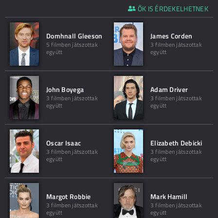
ŐK IS ÉRDEKELHETNEK
Domhnall Gleeson
James Corden
5 filmben játszottak
3 filmben játszottak
együtt
együtt
John Boyega
Adam Driver
3 filmben játszottak
3 filmben játszottak
együtt
együtt
Oscar Isaac
Elizabeth Debicki
3 filmben játszottak
3 filmben játszottak
együtt
együtt
Margot Robbie
Mark Hamill
3 filmben játszottak
3 filmben játszottak
együtt
együtt