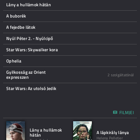
Lány a hullámok hátán
A buborék
A fejedbe látok
Nyúl Péter 2. - Nyúlcipő
Star Wars: Skywalker kora
Ophelia
Gyilkosság az Orient
2 szolgáltatónál
expresszen
Star Wars: Az utolsó Jedik
FILMJEI
Lány a hullámok
A lápkirály lánya
hátán
Helena Pelletier