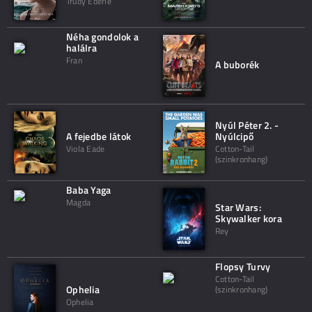
Trudy Ederle
Néha gondolok a
halálra
Fran
A buborék
Nyúl Péter 2. -
A fejedbe látok
Nyúlcipő
Viola Eade
Cotton-Tail
(szinkronhang)
Baba Yaga
Magda
Star Wars:
Skywalker kora
Rey
Flopsy Turvy
Cotton-Tail
Ophelia
(szinkronhang)
Ophelia