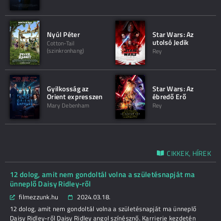
Nyúl Péter
Star Wars: Az
utolsó Jedik
Cotton-Tail
(szinkronhang)
Rey
Gyilkosság az
Star Wars: Az
Orient expresszen
ébredő Erő
Mary Debenham
Rey
CIKKEK, HÍREK
12 dolog, amit nem gondoltál volna a születésnapját ma
ünneplő Daisy Ridley-ről
filmezzunk.hu
2024.03.18.
12 dolog, amit nem gondoltál volna a születésnapját ma ünneplő
Daisy Ridley-ről Daisy Ridley angol színésznő. Karrierje kezdetén