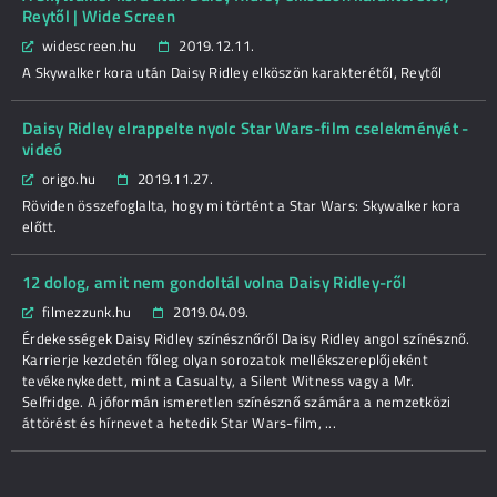
Reytől | Wide Screen
widescreen.hu
2019.12.11.
A Skywalker kora után Daisy Ridley elköszön karakterétől, Reytől
Daisy Ridley elrappelte nyolc Star Wars-film cselekményét -
videó
origo.hu
2019.11.27.
Röviden összefoglalta, hogy mi történt a Star Wars: Skywalker kora
előtt.
12 dolog, amit nem gondoltál volna Daisy Ridley-ről
filmezzunk.hu
2019.04.09.
Érdekességek Daisy Ridley színésznőről Daisy Ridley angol színésznő.
Karrierje kezdetén főleg olyan sorozatok mellékszereplőjeként
tevékenykedett, mint a Casualty, a Silent Witness vagy a Mr.
Selfridge. A jóformán ismeretlen színésznő számára a nemzetközi
áttörést és hírnevet a hetedik Star Wars-film, ...