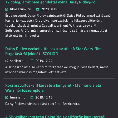
12 dolog, amit nem gondoltál volna Daisy Ridley-ről
filmezzunk.hu
2020.04.06.
Érdekességek Daisy Ridley színésznőről Daisy Ridley angol színésznő.
Karrierje kezdetén főleg olyan sorozatok mellékszereplőjeként
tevékenykedett, mint a Casualty, a Silent Witness vagy a Mr.
Selfridge. A jóformán ismeretlen színésznő számára a nemzetközi
áttörést és hírnevet a
Daisy Ridley ezeket vitte haza az utolsó Star Wars-film
forgatásáról (videó) | SZOLJON
szoljon.hu
2019.12.24.
A színésznő az első két film forgatásakor még jól viselkedett, most
azonban már ő is magához vett ezt-azt.
Kocsmapultosként kereste a kenyerét - Ma már ő a Star
Wars női főszereplője
femina.hu
2019.12.15.
Daisy Ridley a sörcsapolást cserélte lézerkardra.
A Skywalker kora után Daisy Ridley elköszön karakterétől,