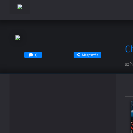
C
0
Megosztás
szí