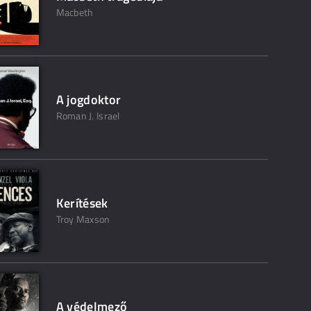
Macbeth
A jogdoktor
Roman J. Israel
Kerítések
Troy Maxson
A védelmező