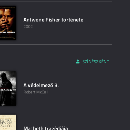
Antwone Fisher története
2002
SZÍNÉSZKÉNT
A védelmező 3.
Robert McCall
Macbeth tragédiája