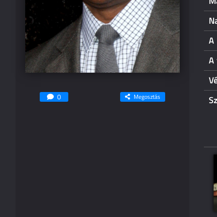
M
N
A
A
V
0
Megosztás
S