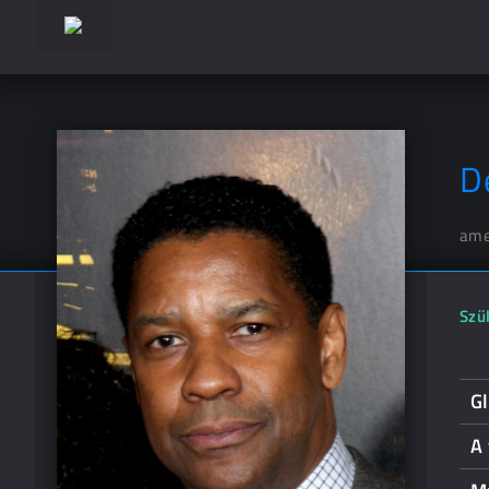
D
ame
Szül
Gl
A