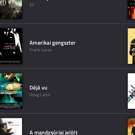
Eli
Amerikai gengszter
Frank Lucas
Déjà vu
Doug Carlin
A mandzsúriai jelölt