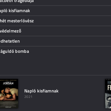
acbeth tragédiája
apló kisfiamnak
 hét mesterlövész
 védelmező
édhetetlen
záguldó bomba
Napló kisfiamnak
2021