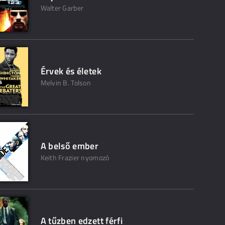
Walter Garber
Érvek és életek
Melvin B. Tolson
A belső ember
Keith Frazier nyomozó
A tűzben edzett férfi