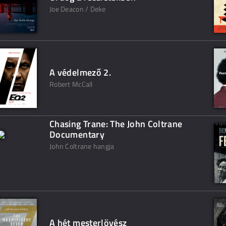
Joe Deacon / Deke
A védelmező 2.
Robert McCall
Chasing Trane: The John Coltrane
Documentary
John Coltrane hangja
A hét mesterlövész