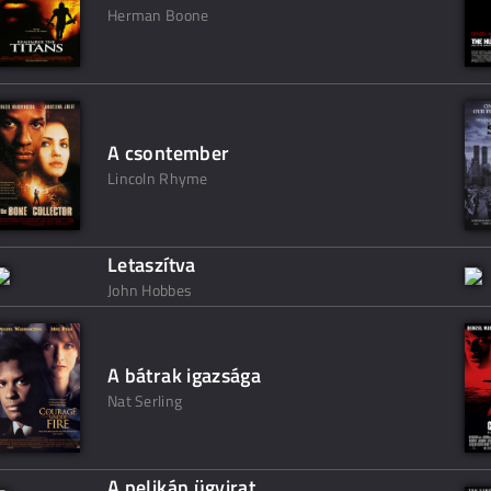
Herman Boone
A csontember
Lincoln Rhyme
Letaszítva
John Hobbes
A bátrak igazsága
Nat Serling
A pelikán ügyirat