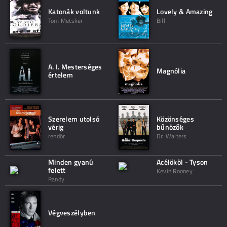
Katonák voltunk
Lovely & Amazing
Tom Metsker
Bill
A. I. Mesterséges
Magnólia
értelem
Szerelem utolsó
Közönséges
vérig
bűnözők
rendőr
Dr. Walters
Minden gyanú
Acélököl - Tyson
felett
Kevin Rooney
Randy
Végveszélyben