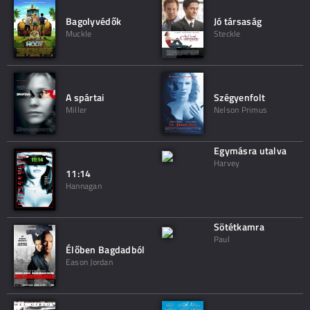
Bagolyvédők
Jó társaság
Muckle
Steckle
A spártai
Szégyenfolt
Miller
Nelson Primus
Egymásra utalva
Harvey
11:14
Hannagan
Sötétkamra
Paul
Élőben Bagdadból
Eason Jordan