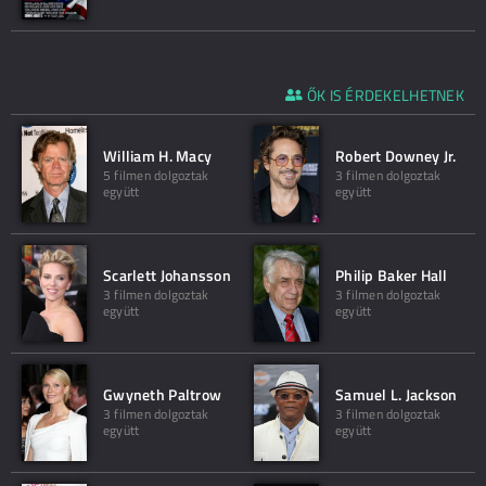
ŐK IS ÉRDEKELHETNEK
William H. Macy
Robert Downey Jr.
5 filmen dolgoztak
3 filmen dolgoztak
együtt
együtt
Scarlett Johansson
Philip Baker Hall
3 filmen dolgoztak
3 filmen dolgoztak
együtt
együtt
Gwyneth Paltrow
Samuel L. Jackson
3 filmen dolgoztak
3 filmen dolgoztak
együtt
együtt