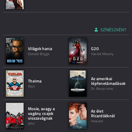
SZÍNÉSZKÉNT
Világok harca
G20
Donald Briggs
Harold Mosely
Az amerikai
Thelma
lépfenetámadások
Alan
Dr. Bruce Ivins
Moxie, avagy a
Az élet
vagány csajok
Ricardóéknál
visszavágnak
Howard
John