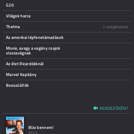
G20
Világok harca
Thelma
2 szolgáltatónál
Az amerikai lépfenetámadások
Moxie, avagy a vagány csajok
visszavágnak
Az élet Ricardóéknál
Marvel Kapitány
Bosszúállók
RENDEZŐKÉNT
Bízz bennem!
2013