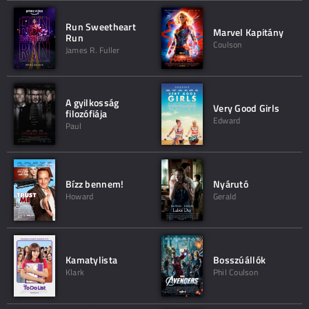
Run Sweetheart
Marvel Kapitány
Run
Coulson
James R. Fuller
A gyilkosság
Very Good Girls
filozófiája
Edward
Paul
Bízz bennem!
Nyárutó
Howard
Gerald
Kamatylista
Bosszúállók
Klark
Phil Coulson