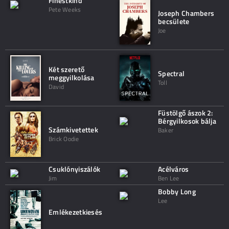
Finestkind
Pete Weeks
Joseph Chambers
becsülete
Joe
Két szerető
Spectral
meggyilkolása
Toll
David
Füstölgő ászok 2:
Bérgyilkosok bálja
Számkivetettek
Baker
Brick Oodie
Csuklónyiszálók
Acélváros
Jim
Ben Lee
Bobby Long
Lee
Emlékezetkiesés