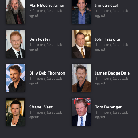
Mark Boone Junior
Jim Caviezel
2 filmben játszottak
1 filmben játszottak
együtt
együtt
Ben Foster
John Travolta
1 filmben játszottak
1 filmben játszottak
együtt
együtt
Billy Bob Thornton
James Badge Dale
1 filmben játszottak
1 filmben játszottak
együtt
együtt
Shane West
Tom Berenger
1 filmben játszottak
1 filmben játszottak
együtt
együtt