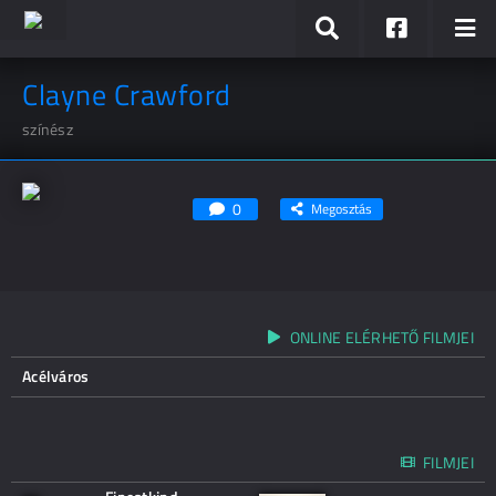
Clayne Crawford
színész
0
Megosztás
ONLINE ELÉRHETŐ FILMJEI
Acélváros
FILMJEI