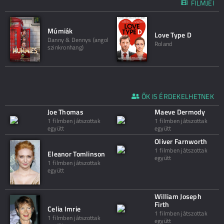
FILMJEI
Múmiák
Love Type D
Danny & Dennys (angol
Roland
szinkronhang)
ŐK IS ÉRDEKELHETNEK
Joe Thomas
Maeve Dermody
1 filmben játszottak
1 filmben játszottak
együtt
együtt
Oliver Farnworth
1 filmben játszottak
Eleanor Tomlinson
együtt
1 filmben játszottak
együtt
William Joseph
Firth
Celia Imrie
1 filmben játszottak
1 filmben játszottak
együtt