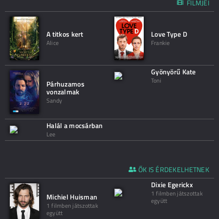
FILMJEI
A titkos kert
Love Type D
Alice
Frankie
Gyönyörű Kate
Toni
Párhuzamos
vonzalmak
Sandy
Halál a mocsárban
Lee
ŐK IS ÉRDEKELHETNEK
Dixie Egerickx
1 filmben játszottak
Michiel Huisman
együtt
1 filmben játszottak
együtt