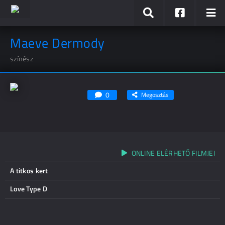
Maeve Dermody
színész
0
Megosztás
ONLINE ELÉRHETŐ FILMJEI
A titkos kert
Love Type D