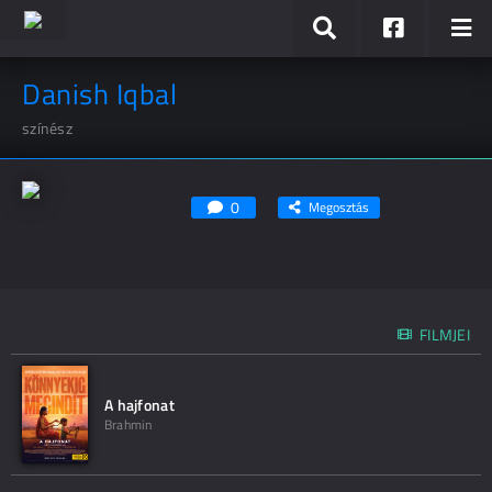
Danish Iqbal
színész
0
Megosztás
FILMJEI
A hajfonat
Brahmin