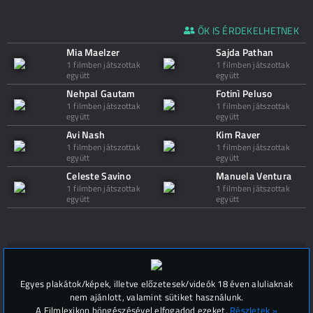
ŐK IS ÉRDEKELHETNEK
Mia Maelzer
Sajda Pathan
1 filmben játszottak
1 filmben játszottak
együtt
együtt
Nehpal Gautam
Fotinì Peluso
1 filmben játszottak
1 filmben játszottak
együtt
együtt
Avi Nash
Kim Raver
1 filmben játszottak
1 filmben játszottak
együtt
együtt
Celeste Savino
Manuela Ventura
1 filmben játszottak
1 filmben játszottak
együtt
együtt
Hozzászólások (
0
)
Egyes plakátok/képek, illetve előzetesek/videók 18 éven aluliaknak
nem ajánlott, valamint sütiket használunk.
A Filmlexikon böngészésével elfogadod ezeket.
Részletek »