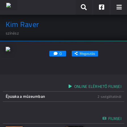
Kim Raver
színész
0
Megosztás
ONLINE ELÉRHETŐ FILMJEI
Éjszaka a múzeumban
2 szolgáltatónál
FILMJEI