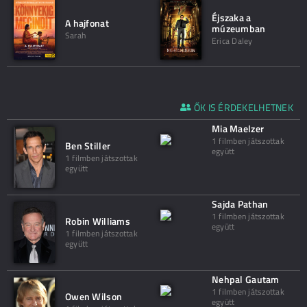
Éjszaka a
A hajfonat
múzeumban
Sarah
Erica Daley
ŐK IS ÉRDEKELHETNEK
Mia Maelzer
1 filmben játszottak
Ben Stiller
együtt
1 filmben játszottak
együtt
Sajda Pathan
1 filmben játszottak
Robin Williams
együtt
1 filmben játszottak
együtt
Nehpal Gautam
1 filmben játszottak
Owen Wilson
együtt