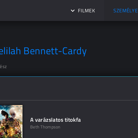
FILMEK
SZEMÉLYE
elilah Bennett-Cardy
nész
A varázslatos titokfa
Beth Thompson