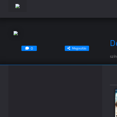
D
0
Megosztás
szí