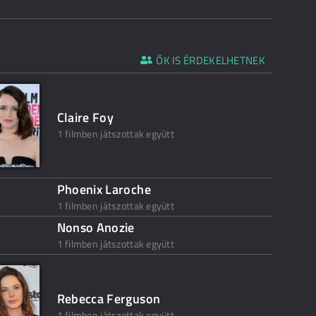
ŐK IS ÉRDEKELHETNEK
Claire Foy
1 filmben játszottak együtt
Phoenix Laroche
1 filmben játszottak együtt
Nonso Anozie
1 filmben játszottak együtt
Rebecca Ferguson
1 filmben játszottak együtt