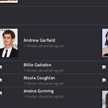
Andrew Garfield
1 filmben játszottak együtt
Billie Gadsdon
1 filmben játszottak együtt
Nicola Coughlan
1 filmben játszottak együtt
Jessica Gunning
1 filmben játszottak együtt