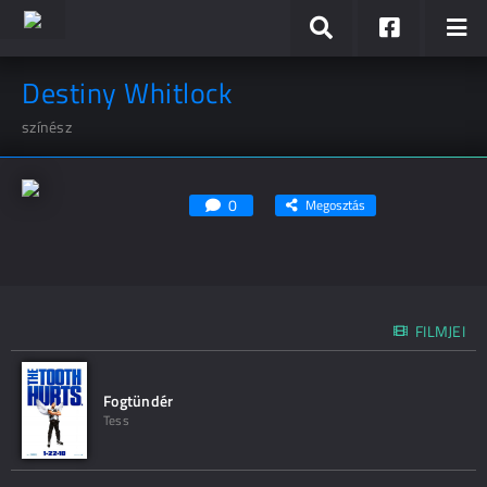
Destiny Whitlock
színész
0
Megosztás
FILMJEI
Fogtündér
Tess