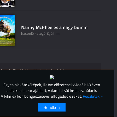
Nanny McPhee és a nagy bumm
hasonló kategóriájú film
ak ne kelljen"? Mondd el másoknak is!
 (
0
)
Egyes plakátok/képek, illetve előzetesek/videók 18 éven
aluliaknak nem ajánlott, valamint sütiket használunk.
A Filmlexikon böngészésével elfogadod ezeket.
Részletek »
Rendben
ok