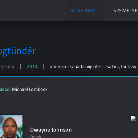
FILMEK
SZEMÉLYE
ogtündér
h Fairy
2010
amerikai-kanadai vígjáték, családi, fantasy
dező:
Michael Lembeck
Dwayne Johnson
Derek