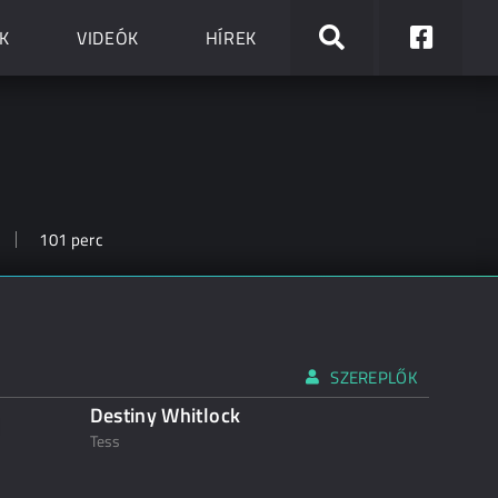
K
VIDEÓK
HÍREK
101 perc
SZEREPLŐK
Destiny Whitlock
Tess