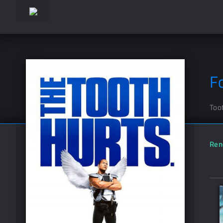
F
Toot
Ren