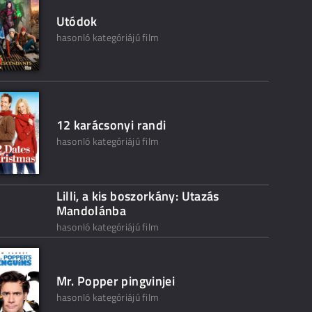
Utódok
hasonló kategóriájú film
12 karácsonyi randi
hasonló kategóriájú film
Lilli, a kis boszorkány: Utazás
Mandolánba
hasonló kategóriájú film
Mr. Popper pingvinjei
hasonló kategóriájú film