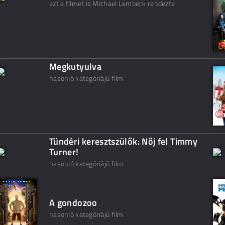
ezt a filmet is Michael Lembeck rendezte
Megkutyulva
hasonló kategóriájú film
Tündéri keresztszülők: Nőj fel Timmy
Turner!
hasonló kategóriájú film
A gondozoo
hasonló kategóriájú film