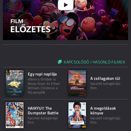
KAPCSOLÓDÓ / HASONLÓ FILMEK
Egy ropi naplója
A csillagokon túl
ebben a filmben is
Brady Noon és Ethan
hasonló kategóriájú
William Childress a
film
főszereplők
HAIKYU!! The
A megoldások
Dumpster Battle
könyve
hasonló kategóriájú
hasonló kategóriájú
film
film