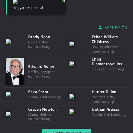
magyar szinkronnal
SZEREPLŐK
Brady Noon
Ethan William
Childress
Greg Heffley
(szinkronhang)
Rowley Jefferson
(szinkronhang)
Chris
Diamantopoulos
Edward Asner
Frank (szinkronhang)
Heffley nagypapa
(szinkronhang)
Erica Cerra
Hunter Dillon
Susan (szinkronhang)
Rodrick Heffley
(szinkronhang)
Gracen Newton
Nathan Arenas
Manny Heffley
Mackie (szinkronhang)
(szinkronhang)