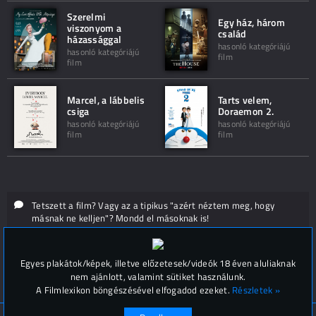
Szerelmi
Egy ház, három
viszonyom a
család
házassággal
hasonló kategóriájú
hasonló kategóriájú
film
film
Marcel, a lábbelis
Tarts velem,
csiga
Doraemon 2.
hasonló kategóriájú
hasonló kategóriájú
film
film
Tetszett a film? Vagy az a tipikus "azért néztem meg, hogy
másnak ne kelljen"? Mondd el másoknak is!
Hozzászólások (
0
)
Egyes plakátok/képek, illetve előzetesek/videók 18 éven aluliaknak
nem ajánlott, valamint sütiket használunk.
A Filmlexikon böngészésével elfogadod ezeket.
Részletek »