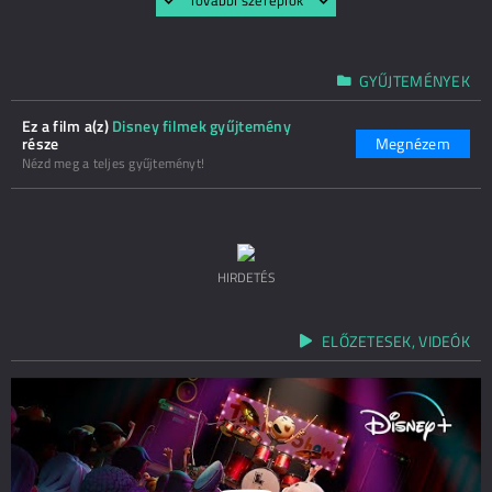
További szereplők
GYŰJTEMÉNYEK
Ez a film a(z)
Disney filmek gyűjtemény
része
Megnézem
Nézd meg a teljes gyűjteményt!
HIRDETÉS
ELŐZETESEK, VIDEÓK