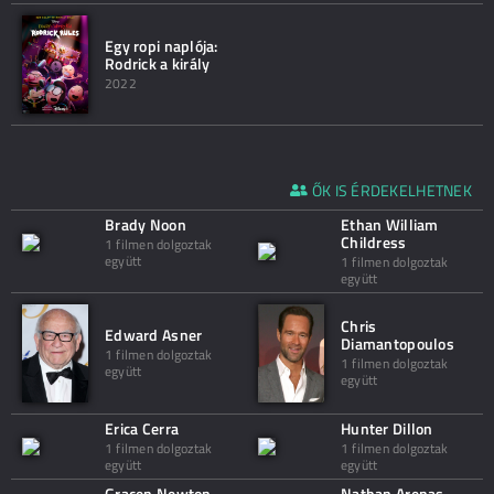
Egy ropi naplója:
Rodrick a király
2022
ŐK IS ÉRDEKELHETNEK
Brady Noon
Ethan William
Childress
1 filmen dolgoztak
együtt
1 filmen dolgoztak
együtt
Chris
Edward Asner
Diamantopoulos
1 filmen dolgoztak
1 filmen dolgoztak
együtt
együtt
Erica Cerra
Hunter Dillon
1 filmen dolgoztak
1 filmen dolgoztak
együtt
együtt
Gracen Newton
Nathan Arenas