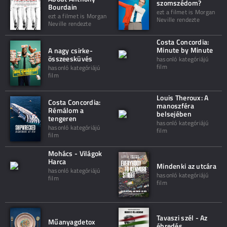
szomszédom?
Bourdain
ezt a filmet is Morgan
ezt a filmet is Morgan
Neville rendezte
Neville rendezte
Costa Concordia:
Minute by Minute
A nagy csirke-
összeesküvés
hasonló kategóriájú
film
hasonló kategóriájú
film
Louis Theroux: A
Costa Concordia:
manoszféra
Rémálom a
belsejében
tengeren
hasonló kategóriájú
hasonló kategóriájú
film
film
Mohács - Világok
Harca
Mindenki az utcára
hasonló kategóriájú
hasonló kategóriájú
film
film
Tavaszi szél - Az
Műanyagdetox
ébredés