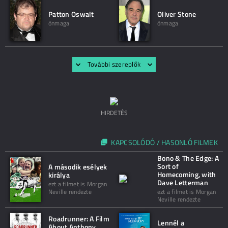
Patton Oswalt
Oliver Stone
önmaga
önmaga
További szereplők
HIRDETÉS
KAPCSOLÓDÓ / HASONLÓ FILMEK
Bono & The Edge: A
Sort of
A második esélyek
Homecoming, with
királya
Dave Letterman
ezt a filmet is Morgan
Neville rendezte
ezt a filmet is Morgan
Neville rendezte
Roadrunner: A Film
Lennél a
About Anthony