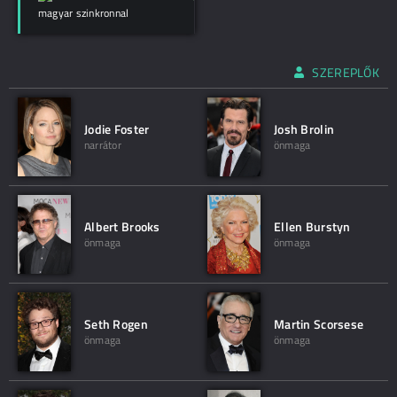
magyar szinkronnal
SZEREPLŐK
Jodie Foster
Josh Brolin
narrátor
önmaga
Albert Brooks
Ellen Burstyn
önmaga
önmaga
Seth Rogen
Martin Scorsese
önmaga
önmaga