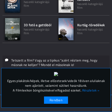
hasonló kategóriájú
hasonló kategóriájú
film
film
33 fotó a gettóból
Kurtág-töredékek
hasonló kategóriájú
hasonló kategóriájú
film
film
Tetszett a film? Vagy az a tipikus "azért néztem meg, hogy
másnak ne kelljen"? Mondd el másoknak is!
Hozzászólások (
0
)
Egyes plakátok/képek, illetve előzetesek/videók 18 éven aluliaknak
nem ajánlott, valamint sütiket használunk.
A Filmlexikon böngészésével elfogadod ezeket.
Részletek »
Rendben
© Filmlexikon 2019-2026
Kapcsolat, impresszum
Értesítési beállítások