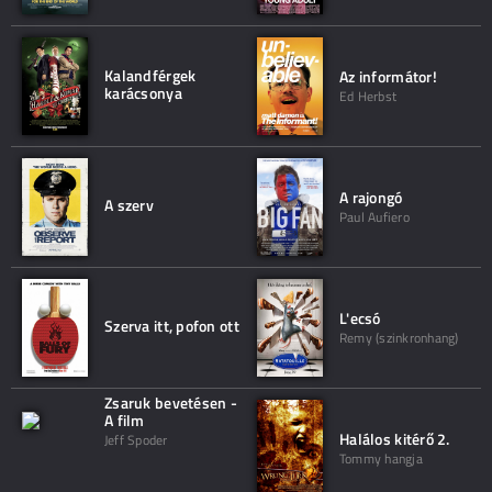
Kalandférgek
Az informátor!
karácsonya
Ed Herbst
A rajongó
A szerv
Paul Aufiero
L'ecsó
Szerva itt, pofon ott
Remy (szinkronhang)
Zsaruk bevetésen -
A film
Halálos kitérő 2.
Jeff Spoder
Tommy hangja