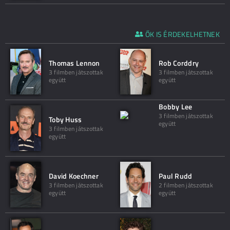
ŐK IS ÉRDEKELHETNEK
Thomas Lennon
Rob Corddry
3 filmben játszottak
3 filmben játszottak
együtt
együtt
Bobby Lee
3 filmben játszottak
Toby Huss
együtt
3 filmben játszottak
együtt
David Koechner
Paul Rudd
3 filmben játszottak
2 filmben játszottak
együtt
együtt