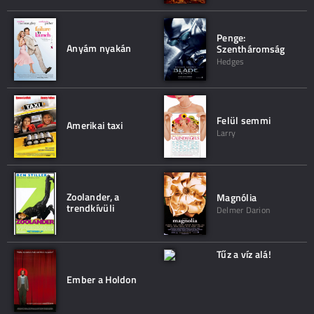
Penge:
Anyám nyakán
Szentháromság
Hedges
Felül semmi
Amerikai taxi
Larry
Zoolander, a
Magnólia
trendkívüli
Delmer Darion
Tűz a víz alá!
Ember a Holdon