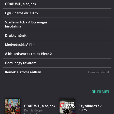
GOAT: Will, a bajnok
Egy viharos év: 1975
Szellemirtók - A borzongás
birodalma
Drukkernénik
Medvetesók: A film
A kis kedvencek titkos élete 2
Bocs, hogy zavarom
Kémek a szomszédban
2 szolgáltatónál
FILMJEI
GOAT: Will, a bajnok
Egy viharos év:
1975
Dennis Cooper