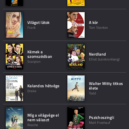
Világot látok
A kör
Frank
Tom Stenton
Kémek a
Nerdland
szomszédban
Elliot (szinkronhang)
Scorpion
Walter Mitty titkos
Kalandos hétvége
élete
Drake
Todd
Míg a világvége el
Pszichoszingli
nem választ
Matt Freehauf
Roache