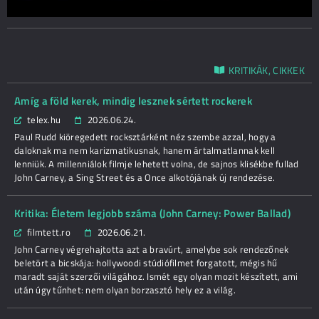
KRITIKÁK, CIKKEK
Amíg a föld kerek, mindig lesznek sértett rockerek
telex.hu
2026.06.24.
Paul Rudd kiöregedett rocksztárként néz szembe azzal, hogy a
daloknak ma nem karizmatikusnak, hanem ártalmatlannak kell
lenniük. A millenniálok filmje lehetett volna, de sajnos klisékbe fullad
John Carney, a Sing Street és a Once alkotójának új rendezése.
Kritika: Életem legjobb száma (John Carney: Power Ballad)
filmtett.ro
2026.06.21.
John Carney végrehajtotta azt a bravúrt, amelybe sok rendezőnek
beletört a bicskája: hollywoodi stúdiófilmet forgatott, mégis hű
maradt saját szerzői világához. Ismét egy olyan mozit készített, ami
után úgy tűnhet: nem olyan borzasztó hely ez a világ.