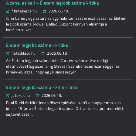
A zene, az kell – Életem legjobb száma kritika
filmtekercs.hu
2026.06.19.
John Carney egy sztárt és egy haknizenészt ereszt össze, az Életem
legjobb száma (Power Ballad) viszont könnyen elsimítja a
konfliktusukat.
Életem legjobb száma - kritika
hetediksor.hu
2026.06.18.
Az Életem legjobb száma John Carney számvetése eddigi
életművével (Egyszer, Sing Street). Szembenézés lúzerséggel és
hírnévvel, azzal, hogy egyik sincs ingyen.
Életem legjobb száma - Filmkritika
jatekok.hu
2026.06.13.
Paul Rudd és Nick Jonas főszereplésével kerül a magyar mozikba
június 18-án az Életem legjobb száma. Ott voltunk a premier előtti
sajtóvetítésen.