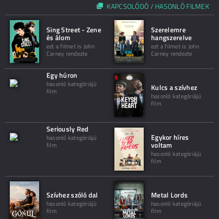
KAPCSOLÓDÓ / HASONLÓ FILMEK
Sing Street - Zene
Szerelemre
és álom
hangszerelve
ezt a filmet is John
ezt a filmet is John
Carney rendezte
Carney rendezte
Egy húron
hasonló kategóriájú
Kulcs a szívhez
film
hasonló kategóriájú
film
Seriously Red
Egykor híres
hasonló kategóriájú
voltam
film
hasonló kategóriájú
film
Szívhez szóló dal
Metal Lords
hasonló kategóriájú
hasonló kategóriájú
film
film