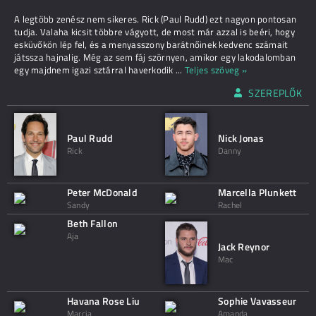
A legtöbb zenész nem sikeres. Rick (Paul Rudd) ezt nagyon pontosan
tudja. Valaha kicsit többre vágyott, de most már azzal is beéri, hogy
esküvőkön lép fel, és a menyasszony barátnőinek kedvenc számait
játssza hajnalig. Még az sem fáj szörnyen, amikor egy lakodalomban
egy majdnem igazi sztárral haverkodik
...
Teljes szöveg »
SZEREPLŐK
Paul Rudd
Nick Jonas
Rick
Danny
Peter McDonald
Marcella Plunkett
Sandy
Rachel
Beth Fallon
Aja
Jack Reynor
Mac
Havana Rose Liu
Sophie Vavasseur
Marcia
Amanda