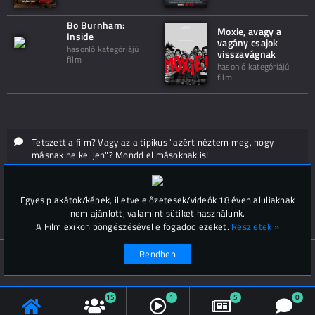
Bo Burnham:
Moxie, avagy a
Inside
vagány csajok
hasonló kategóriájú
visszavágnak
film
hasonló kategóriájú
film
Tetszett a film? Vagy az a tipikus "azért néztem meg, hogy
másnak ne kelljen"? Mondd el másoknak is!
Hozzászólások (
0
)
Egyes plakátok/képek, illetve előzetesek/videók 18 éven aluliaknak
nem ajánlott, valamint sütiket használunk.
A Filmlexikon böngészésével elfogadod ezeket.
Részletek »
Rendben
© Filmlexikon 2019-2026
Kapcsolat, impresszum
Értesítési beállítások
15
1
5
0