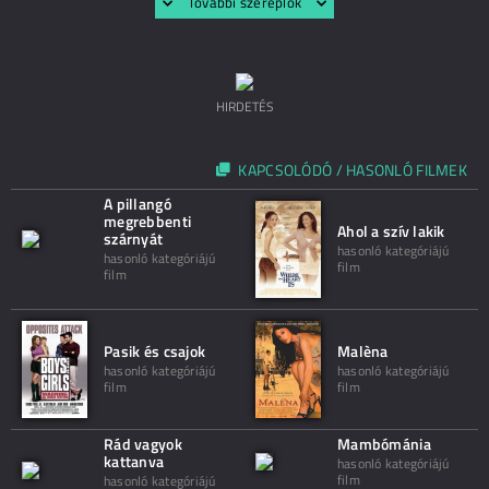
További szereplők
HIRDETÉS
KAPCSOLÓDÓ / HASONLÓ FILMEK
A pillangó
megrebbenti
Ahol a szív lakik
szárnyát
hasonló kategóriájú
hasonló kategóriájú
film
film
Pasik és csajok
Malèna
hasonló kategóriájú
hasonló kategóriájú
film
film
Rád vagyok
Mambómánia
kattanva
hasonló kategóriájú
film
hasonló kategóriájú