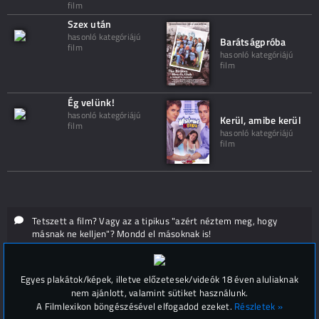
film
Szex után
hasonló kategóriájú
Barátságpróba
film
hasonló kategóriájú
film
Ég velünk!
hasonló kategóriájú
Kerül, amibe kerül
film
hasonló kategóriájú
film
Tetszett a film? Vagy az a tipikus "azért néztem meg, hogy
másnak ne kelljen"? Mondd el másoknak is!
Hozzászólások (
0
)
Egyes plakátok/képek, illetve előzetesek/videók 18 éven aluliaknak
nem ajánlott, valamint sütiket használunk.
A Filmlexikon böngészésével elfogadod ezeket.
Részletek »