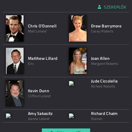
SZEREPLŐK
Chris O'Donnell
Drew Barrymore
Matt Leland
Casey Roberts
Matthew Lillard
Joan Allen
Eric
Margaret Roberts
Jude Ciccolella
Richard Roberts
Kevin Dunn
Clifford Leland
Amy Sakasitz
Richard Chaim
Joanna Leland
Duncan