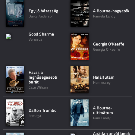
Egy jó házasság
A Bourne-hagyaték
Darcy Anderson
Pamela Landy
Good Sharma
Veronica
Georgia O'Keeffe
Georgia O'Keeffe
Hacsi, a
leghűségesebb
Halálfutam
barát
Hennessey
Cate Wilson
A Bourne-
Dalton Trumbo
ultimátum
önmaga
Pam Landy
Apátlan anyátlanok