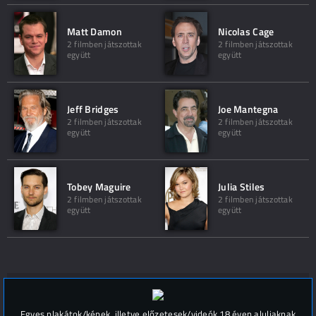
Matt Damon
Nicolas Cage
2 filmben játszottak
2 filmben játszottak
együtt
együtt
Jeff Bridges
Joe Mantegna
2 filmben játszottak
2 filmben játszottak
együtt
együtt
Tobey Maguire
Julia Stiles
2 filmben játszottak
2 filmben játszottak
együtt
együtt
Hozzászólások (
0
)
Egyes plakátok/képek, illetve előzetesek/videók 18 éven aluliaknak