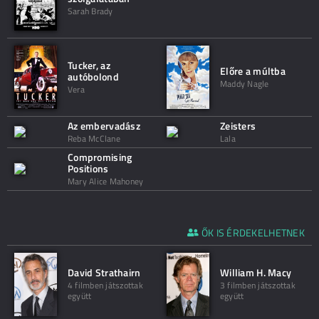
Sarah Brady
Tucker, az
Előre a múltba
autóbolond
Maddy Nagle
Vera
Az embervadász
Zeisters
Reba McClane
Lala
Compromising
Positions
Mary Alice Mahoney
ŐK IS ÉRDEKELHETNEK
David Strathairn
William H. Macy
4 filmben játszottak
3 filmben játszottak
együtt
együtt