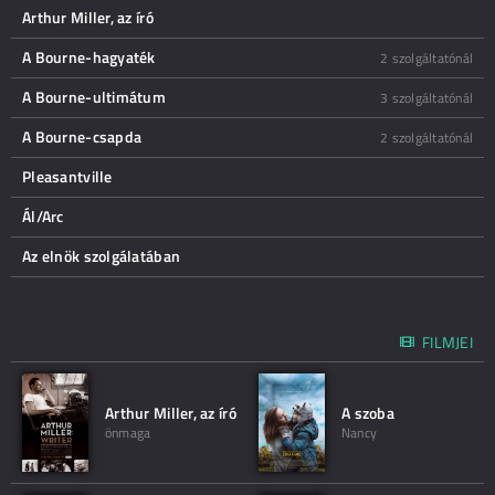
Arthur Miller, az író
A Bourne-hagyaték
2 szolgáltatónál
A Bourne-ultimátum
3 szolgáltatónál
A Bourne-csapda
2 szolgáltatónál
Pleasantville
Ál/Arc
Az elnök szolgálatában
FILMJEI
Arthur Miller, az író
A szoba
önmaga
Nancy