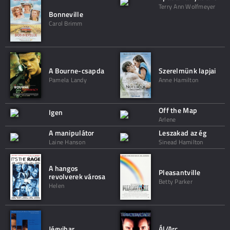
Terry Ann Wolfmeyer
Bonneville
Carol Brimm
A Bourne-csapda
Szerelmünk lapjai
Pamela Landy
Anne Hamilton
Off the Map
Igen
Arlene
A manipulátor
Leszakad az ég
Laine Hanson
Sinead Hamilton
A hangos
Pleasantville
revolverek városa
Betty Parker
Helen
Jégvihar
Ál/Arc