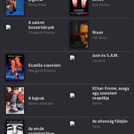
Elena Hood
Eve Archer
A salemi
boszorkányok
Nixon
Elizabeth Proctor
Pat Nixon
Josh és S.A.M.
Caroline
Eszelős szerelem
Margaret Roberts
Ethan Frome, avagy
egy szerelem
csapdája
A bajnok
Zeena
Bonnie Waitzkin
Az ellenség földjén
Irene
Az elnök
szolgálatában