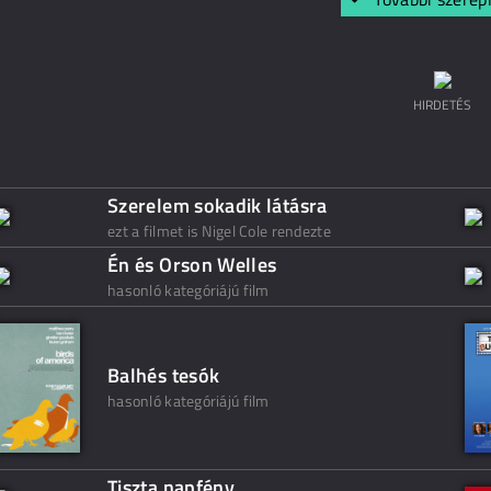
HIRDETÉS
Szerelem sokadik látásra
ezt a filmet is Nigel Cole rendezte
Én és Orson Welles
hasonló kategóriájú film
Balhés tesók
hasonló kategóriájú film
Tiszta napfény