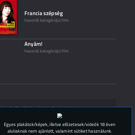
Francia szépség
hasonló kategóriájú film
Anyám!
hasonló kategóriájú film
ak ne kelljen"? Mondd el másoknak is!
 (
0
)
Egyes plakátok/képek, illetve előzetesek/videók 18 éven
aluliaknak nem ajánlott, valamint sütiket használunk.