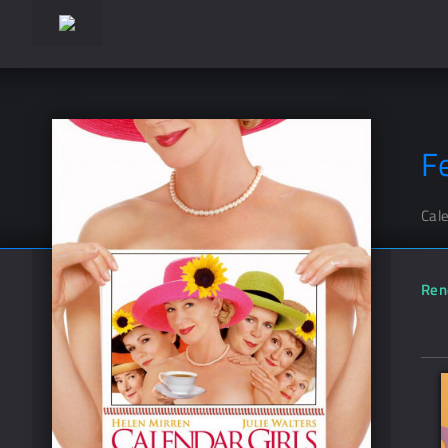
F
Cale
Ren