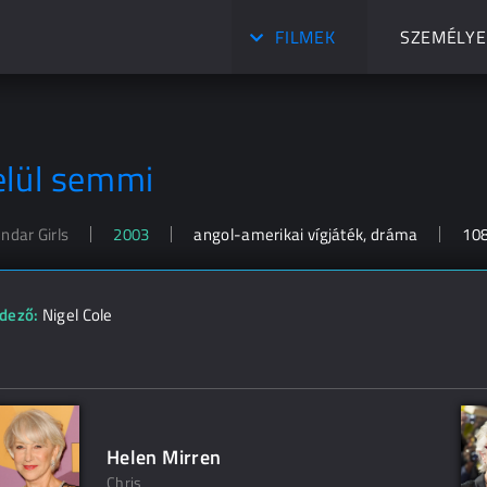
FILMEK
SZEMÉLYE
elül semmi
ndar Girls
2003
angol-amerikai vígjáték, dráma
108
dező:
Nigel Cole
Helen Mirren
Chris