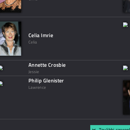
Celia Imrie
Celia
Annette Crosbie
Jessie
Philip Glenister
Lawrence
További szerep