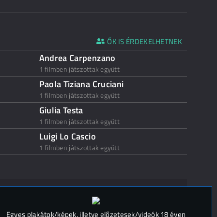
ŐK IS ÉRDEKELHETNEK
Andrea Carpenzano
1 filmben játszottak együtt
Paola Tiziana Cruciani
1 filmben játszottak együtt
Giulia Testa
1 filmben játszottak együtt
Luigi Lo Cascio
1 filmben játszottak együtt
 (
0
)
Egyes plakátok/képek, illetve előzetesek/videók 18 éven