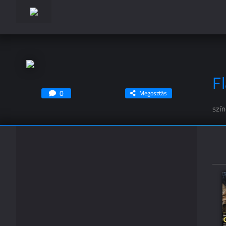
F
0
Megosztás
szí