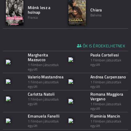
Miénk lesz a
Chiara
holnap
Balvina
Franca
ŐK IS ÉRDEKELHETNEK
Margherita
Paola Cortellesi
Mazzucco
1 filmben játszottak
együtt
1 filmben játszottak
együtt
Valerio Mastandrea
Andrea Carpenzano
1 filmben játszottak
1 filmben játszottak
együtt
együtt
Carlotta Natoli
Romana Maggiora
Vergano
1 filmben játszottak
együtt
1 filmben játszottak
együtt
Emanuela Fanelli
Flaminia Mancin
1 filmben játszottak
1 filmben játszottak
együtt
együtt