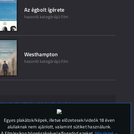
Az égbolt ígérete
hasonló kategóriájú film
Westhampton
hasonló kategóriájú film
ak ne kelljen"? Mondd el másoknak is!
 (
0
)
Egyes plakátok/képek, illetve előzetesek/videók 18 éven
aluliaknak nem ajánlott, valamint sütiket használunk.
A Filmlexikon böngészésével elfogadod ezeket.
Részletek »