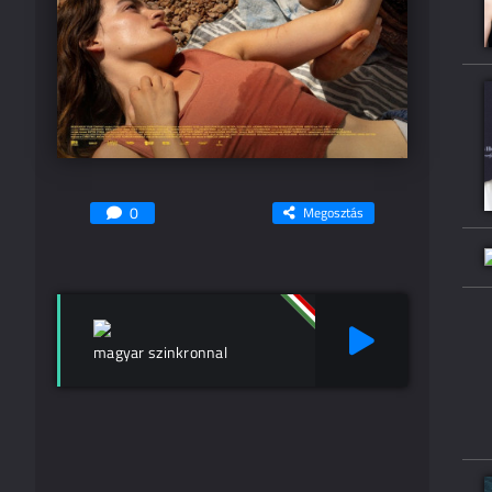
0
Megosztás
magyar szinkronnal