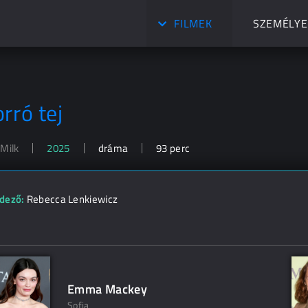
FILMEK
SZEMÉLYE
rró tej
 Milk
2025
dráma
93 perc
dező:
Rebecca Lenkiewicz
Emma Mackey
Sofia