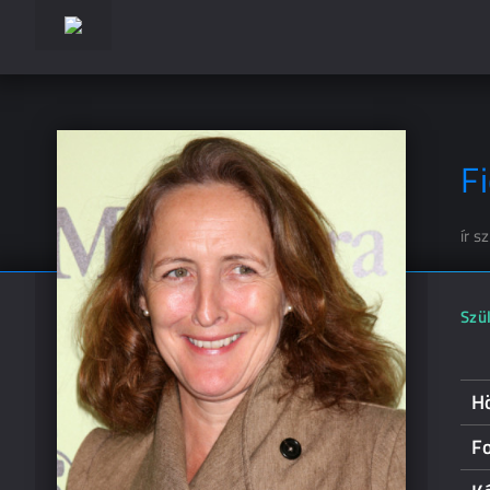
F
ír s
Szül
H
Fo