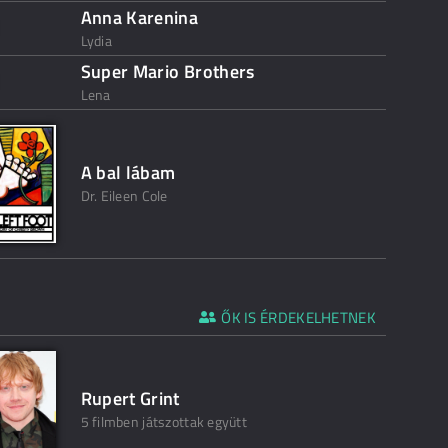
Anna Karenina
Lydia
Super Mario Brothers
Lena
A bal lábam
Dr. Eileen Cole
ŐK IS ÉRDEKELHETNEK
Rupert Grint
5 filmben játszottak együtt