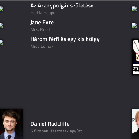
Az Aranypolgár születése
Hedda Hopper
Jane Eyre
Mrs. Reed
Három férfi és egy kis hölgy
Miss Lomax
Daniel Radcliffe
5 filmben játszottak együtt