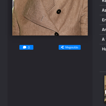
Ké
A
E
A
A 
0
Megosztás
Ha