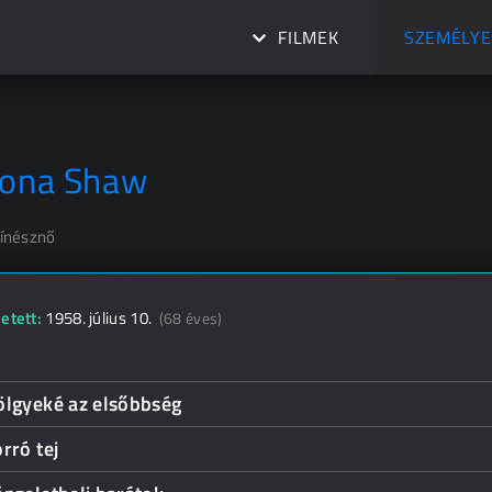
FILMEK
SZEMÉLYE
iona Shaw
zínésznő
etett:
1958. július 10.
(68 éves)
ölgyeké az elsőbbség
rró tej