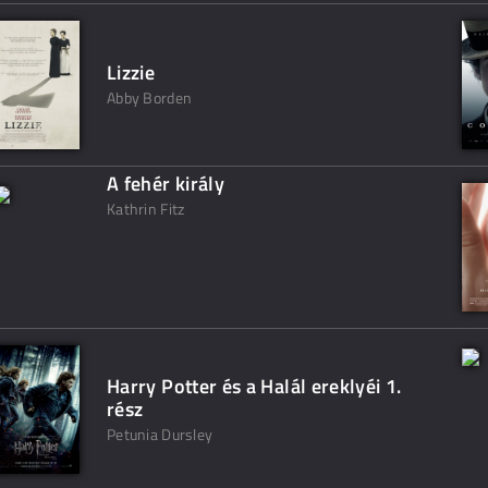
Lizzie
Abby Borden
A fehér király
Kathrin Fitz
Harry Potter és a Halál ereklyéi 1.
rész
Petunia Dursley