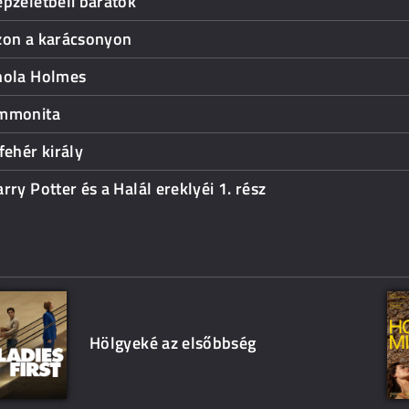
pzeletbeli barátok
zon a karácsonyon
nola Holmes
mmonita
fehér király
rry Potter és a Halál ereklyéi 1. rész
Hölgyeké az elsőbbség