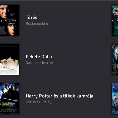
Törés
Robinson bíró
Fekete Dália
Ramona Linscott
Harry Potter és a titkok kamrája
Petunia Dursley