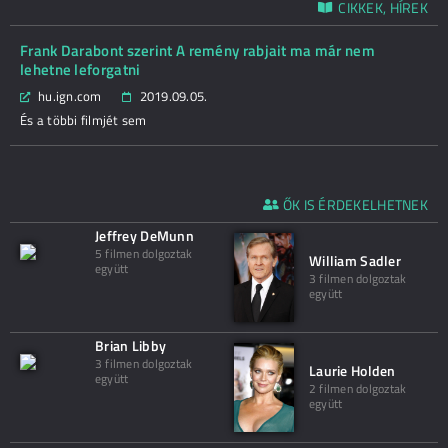
CIKKEK, HÍREK
Frank Darabont szerint A remény rabjait ma már nem
lehetne leforgatni
hu.ign.com
2019.09.05.
És a többi filmjét sem
ŐK IS ÉRDEKELHETNEK
Jeffrey DeMunn
5 filmen dolgoztak
William Sadler
együtt
3 filmen dolgoztak
együtt
Brian Libby
3 filmen dolgoztak
Laurie Holden
együtt
2 filmen dolgoztak
együtt