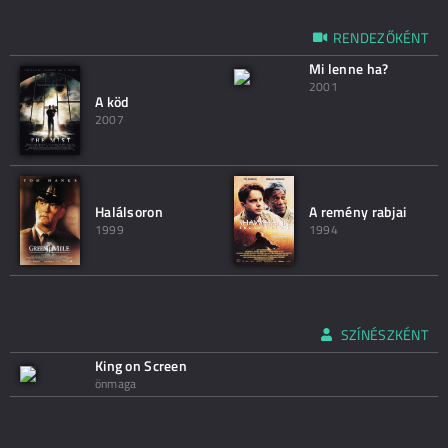
RENDEZŐKÉNT
Mi lenne ha?
2001
A köd
2007
Halálsoron
A remény rabjai
1999
1994
SZÍNÉSZKÉNT
King on Screen
önmaga