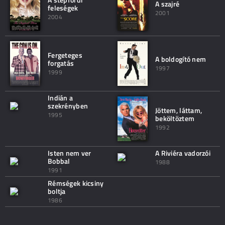
A szajré
feleségek
2001
2004
Fergeteges
A boldogító nem
forgatás
1997
1999
Indián a
szekrényben
Jöttem, láttam,
1995
beköltöztem
1992
Isten nem ver
A Riviéra vadorzói
Bobbal
1988
1991
Rémségek kicsiny
boltja
1986