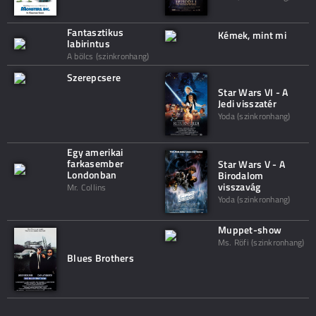
Fantasztikus
Kémek, mint mi
labirintus
A bölcs (szinkronhang)
Szerepcsere
Star Wars VI - A
Jedi visszatér
Yoda (szinkronhang)
Egy amerikai
farkasember
Star Wars V - A
Londonban
Birodalom
visszavág
Mr. Collins
Yoda (szinkronhang)
Muppet-show
Ms. Röfi (szinkronhang)
Blues Brothers