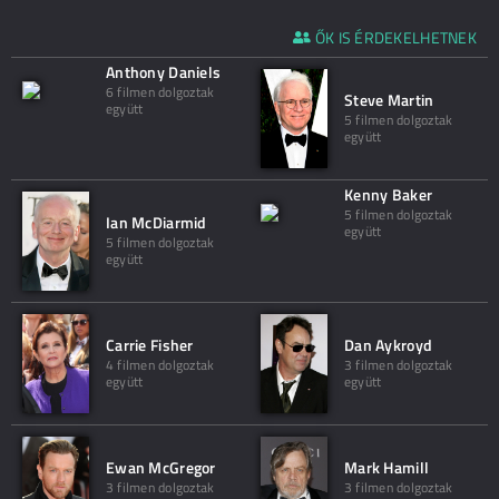
ŐK IS ÉRDEKELHETNEK
Anthony Daniels
6 filmen dolgoztak
Steve Martin
együtt
5 filmen dolgoztak
együtt
Kenny Baker
5 filmen dolgoztak
Ian McDiarmid
együtt
5 filmen dolgoztak
együtt
Carrie Fisher
Dan Aykroyd
4 filmen dolgoztak
3 filmen dolgoztak
együtt
együtt
Ewan McGregor
Mark Hamill
3 filmen dolgoztak
3 filmen dolgoztak