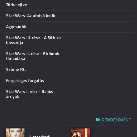
Tőrbe ejtve
Star Wars: Az utolsó Jedik
Agymanók
Star Wars III. rész - A Sith-ek
bosszúja
Star Wars II. rész - A klónok
támadása
Szörny Rt.
Fergeteges forgatás
Star Wars I. rész - Baljós
árnyak
RENDEZŐKÉNT
A stepfordi