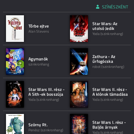
SZÍNÉSZKÉNT
Star Wars: Az
Tőrbe ejtve
utolsó Jedik
Alan Stevens
Yoda (szinkronhang)
Zathura - Az
Agymanók
űrfogócska
szinkronhang
robot (szinkronhang)
Star Wars III. rész -
Star Wars II. rész -
A Sith-ek bosszúja
A klónok támadása
Yoda (szinkronhang)
Yoda (szinkronhang)
Star Wars I. rész -
Szörny Rt.
Baljós árnyak
Penész (szinkronhang)
Yoda (szinkronhang)