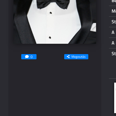
Be
Me
S
A 
A 
St
0
Megosztás