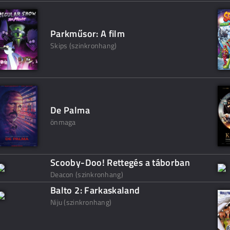
Parkműsor: A film
Skips (szinkronhang)
De Palma
önmaga
Scooby-Doo! Rettegés a táborban
Deacon (szinkronhang)
Balto 2: Farkaskaland
Niju (szinkronhang)