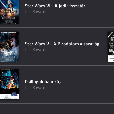
Star Wars VI - A Jedi visszatér
Luke Skywalker
Star Wars V - A Birodalom visszavág
Luke Skywalker
Csillagok háborúja
Luke Skywalker