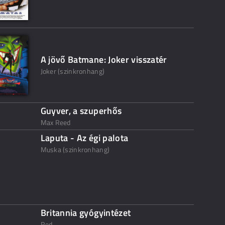
A jövő Batmane: Joker visszatér
Joker (szinkronhang)
Guyver, a szuperhős
Max Reed
Laputa - Az égi palota
Muska (szinkronhang)
Britannia gyógyintézet
Red