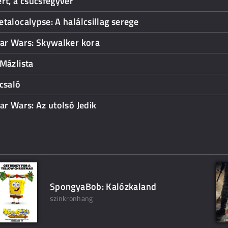
rt, a csúcsfegyver
talocalypse: A halálcsillag serege
tar Wars: Skywalker kora
Mázlista
csaló
ar Wars: Az utolsó Jedik
SpongyaBob: Kalózkaland
szinkronhang