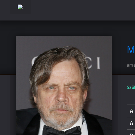
M
ame
Szül
A
A