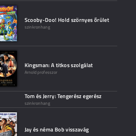
Scooby-Doo! Hold szörnyes őrület
szinkronhang
Kingsman: A titkos szolgálat
Arnold professzor
Tom és Jerry: Tengerész egerész
szinkronhang
Jay és néma Bob visszavág