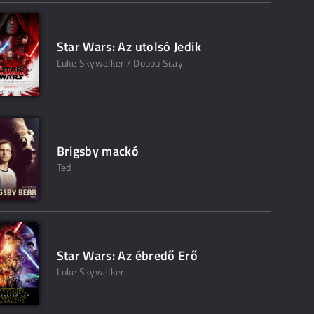
Star Wars: Az utolsó Jedik
Luke Skywalker / Dobbu Scay
Brigsby mackó
Ted
Star Wars: Az ébredő Erő
Luke Skywalker