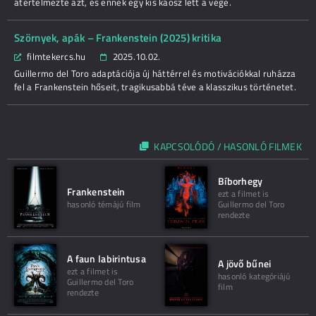
átértelmezte azt, és ennek egy kis káosz lett a vége.
Szörnyek, apák – Frankenstein (2025) kritika
filmtekercs.hu
2025.10.02.
Guillermo del Toro adaptációja új háttérrel és motivációkkal ruházza
fel a Frankenstein hőseit, tragikusabbá téve a klasszikus történetet.
KAPCSOLÓDÓ / HASONLÓ FILMEK
Bíborhegy
Frankenstein
ezt a filmet is
hasonló témájú film
Guillermo del Toro
rendezte
A faun labirintusa
A jövő bűnei
ezt a filmet is
hasonló kategóriájú
Guillermo del Toro
film
rendezte