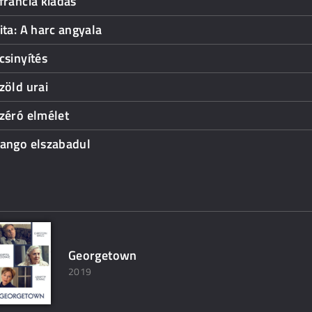
francia kiadás
ita: A harc angyala
csinyítés
zöld urai
zéró elmélet
jango elszabadul
Georgetown
2019