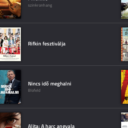
szinkronhang
Rifkin fesztiválja
Nincs idő meghalni
Blofeld
Alita: A harc angyala