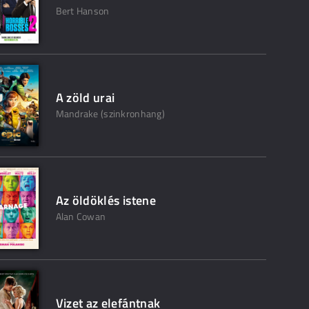
Bert Hanson
A zöld urai
Mandrake (szinkronhang)
Az öldöklés istene
Alan Cowan
Vizet az elefántnak