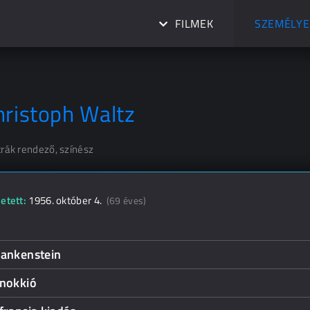
FILMEK
SZEMÉLYE
hristoph Waltz
trák rendező, színész
etett:
1956. október 4.
(69 éves)
rankenstein
inokkió