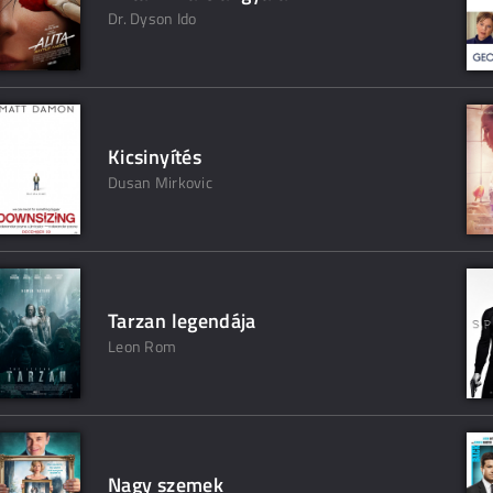
Dr. Dyson Ido
Kicsinyítés
Dusan Mirkovic
Tarzan legendája
Leon Rom
Nagy szemek