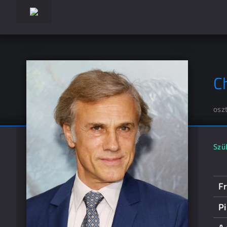
C
osz
Szül
F
P