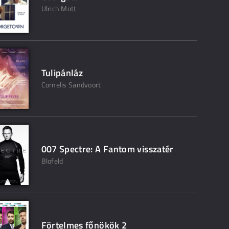
Ulrich Mott
Tulipánláz
Cornelis Sandvoort
007 Spectre: A Fantom visszatér
Blofeld
Förtelmes főnökök 2