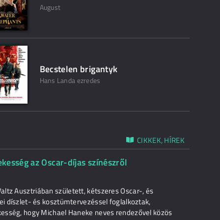
August
Becstelen brigantyk
Hans Landa ezredes
CIKKEK, HÍREK
kesség az Oscar-díjas színészről
ltz Ausztriában született, kétszeres Oscar-, és
ei díszlet- és kosztümtervezéssel foglalkoztak,
dekesség, hogy Michael Haneke neves rendezővel közös