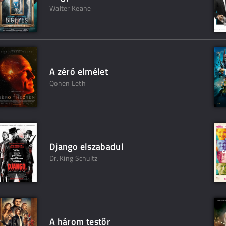
Walter Keane
A zéró elmélet
Qohen Leth
Django elszabadul
Dr. King Schultz
A három testőr