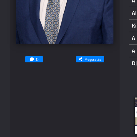
A 
Al
Ki
A 
A 
0
Megosztás
D