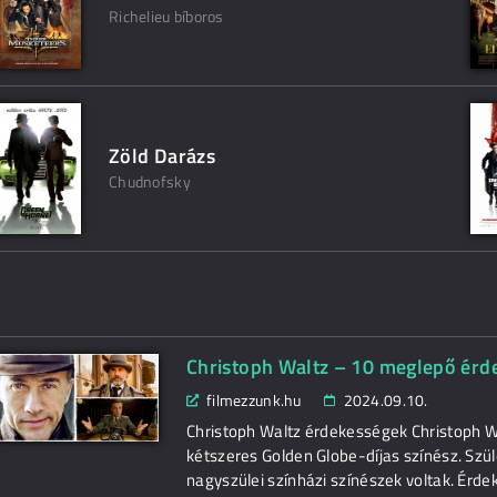
Richelieu bíboros
Zöld Darázs
Chudnofsky
Christoph Waltz – 10 meglepő érde
filmezzunk.hu
2024.09.10.
Christoph Waltz érdekességek Christoph Wa
kétszeres Golden Globe-díjas színész. Szül
nagyszülei színházi színészek voltak. Ér