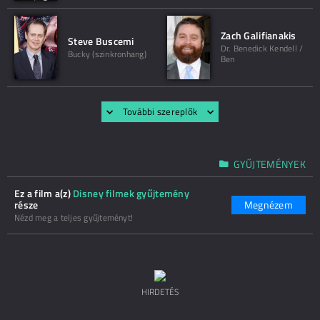
Zach Galifianakis
Steve Buscemi
Dr. Benedick Kendell /
Bucky (szinkronhang)
Ben
További szereplők
GYŰJTEMÉNYEK
Ez a film a(z)
Disney filmek gyűjtemény
része
Megnézem
Nézd meg a teljes gyűjteményt!
HIRDETÉS