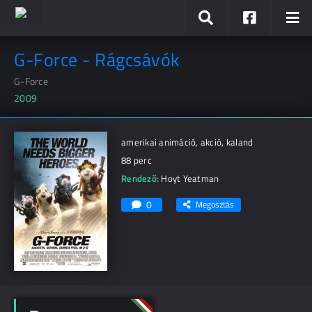
G-Force - Rágcsávók
G-Force
2009
amerikai animáció, akció, kaland
88 perc
Rendező:
Hoyt Yeatman
0
Megosztás