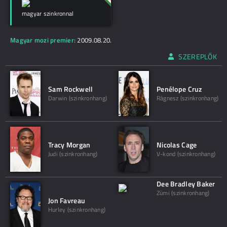
magyar szinkronnal
Magyar mozi premier:
2009.08.20.
SZEREPLŐK
Sam Rockwell
Penélope Cruz
Darwin (szinkronhang)
Rágnesz (szinkronhang)
Tracy Morgan
Nicolas Cage
Judi (szinkronhang)
V-kond (szinkronhang)
Dee Bradley Baker
Zümi (szinkronhang)
Jon Favreau
Hurley (szinkronhang)