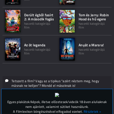
Derült égből fasírt
Tom és Jerry: Robin
2: A második fogás
Hood és hű egere
hasonló kategóriájú
hasonló kategóriájú
film
film
Az öt legenda
Anyát a Marsra!
hasonló kategóriájú
hasonló kategóriájú
film
film
Tetszett a film? Vagy az a tipikus "azért néztem meg, hogy
másnak ne kelljen"? Mondd el másoknak is!
Hozzászólások (
0
)
Egyes plakátok/képek, illetve előzetesek/videók 18 éven aluliaknak
nem ajánlott, valamint sütiket használunk.
A Filmlexikon böngészésével elfogadod ezeket.
Részletek »