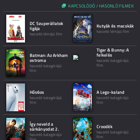
KAPCSOLÓDÓ / HASONLÓ FILMEK
DC Szuperállatok
Kutyák és macskák
ligája
hasonló témájú film
hasonló témájú film
Tiger & Bunny: A
felkelés
Batman: Az Arkham
ostroma
hasonló kategóriájú
film
hasonló kategóriájú
film
Hős6os
A Lego-kaland
hasonló kategóriájú
hasonló kategóriájú
film
film
Így neveld a
Croodék
sárkányodat 2.
hasonló kategóriájú
hasonló kategóriájú
film
film