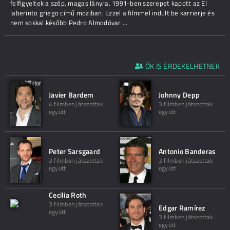
felfigyeltek a szép, magas lányra. 1991-ben szerepet kapott az El
laberinto griego című moziban. Ezzel a filmmel indult be karrierje és
nem sokkal később Pedro Almodóvar ...
ŐK IS ÉRDEKELHETNEK
Javier Bardem
Johnny Depp
4 filmben játszottak
3 filmben játszottak
együtt
együtt
Peter Sarsgaard
Antonio Banderas
3 filmben játszottak
3 filmben játszottak
együtt
együtt
Cecilia Roth
3 filmben játszottak
Edgar Ramírez
együtt
3 filmben játszottak
együtt