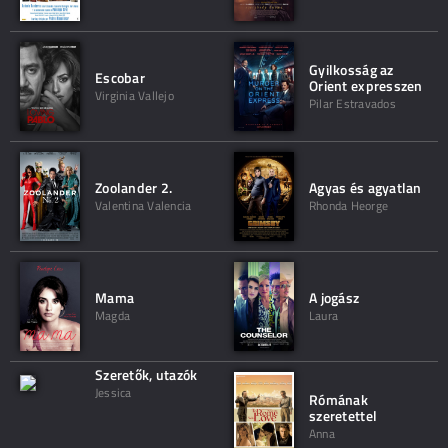
Gyilkosság az
Escobar
Orient expresszen
Virginia Vallejo
Pilar Estravados
Zoolander 2.
Agyas és agyatlan
Valentina Valencia
Rhonda Heorge
Mama
A jogász
Magda
Laura
Szeretők, utazók
Jessica
Rómának
szeretettel
Anna