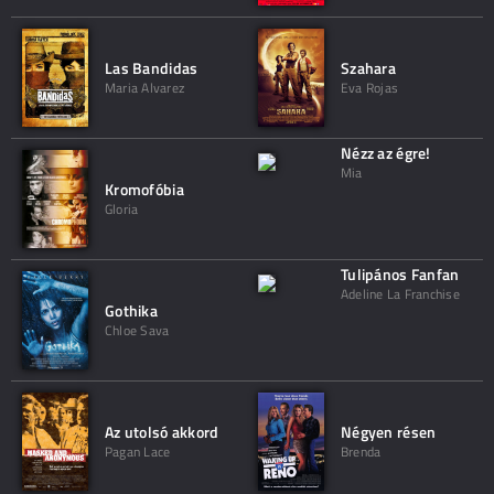
Las Bandidas
Szahara
Maria Alvarez
Eva Rojas
Nézz az égre!
Mia
Kromofóbia
Gloria
Tulipános Fanfan
Adeline La Franchise
Gothika
Chloe Sava
Az utolsó akkord
Négyen résen
Pagan Lace
Brenda