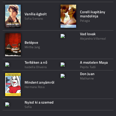
Corelli kapitány
Vanília égbolt
mandolinja
Sofia Serrano
Pelagia
Vad lovak
Alejandra Villarreal
Betépve
Mirtha Jung
Terítéken a nő
A meztelen Maya
Isabella Oliveira
Pepita Tudó
Don Juan
Mathurine
Mindent anyámról
Hermana Rosa
Nyisd ki a szemed
Sofía