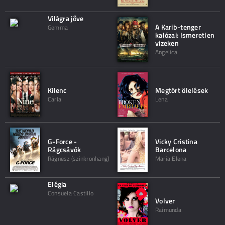
Világra jőve
A Karib-tenger
Gemma
kalózai: Ismeretlen
vizeken
Angelica
Kilenc
Megtört ölelések
Carla
Lena
G-Force -
Vicky Cristina
Rágcsávók
Barcelona
Rágnesz (szinkronhang)
Maria Elena
Elégia
Consuela Castillo
Volver
Raimunda