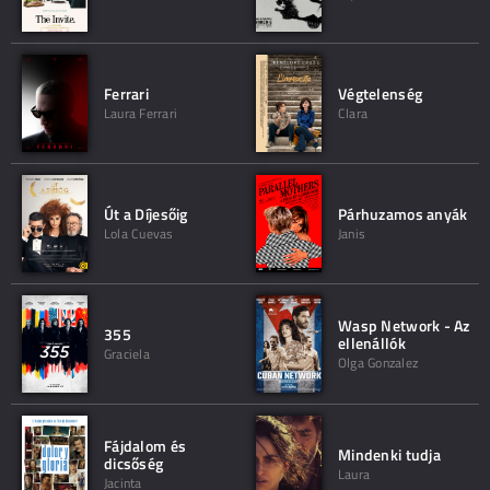
Ferrari
Végtelenség
Laura Ferrari
Clara
Út a Díjesőig
Párhuzamos anyák
Lola Cuevas
Janis
Wasp Network - Az
355
ellenállók
Graciela
Olga Gonzalez
Fájdalom és
Mindenki tudja
dicsőség
Laura
Jacinta