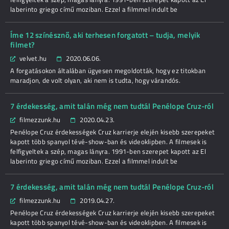
laberinto griego című moziban. Ezzel a filmmel indult be
Íme 12 színésznő, aki terhesen forgatott – tudja, melyik
filmet?
velvet.hu
2020.06.06.
A forgatásokon általában ügyesen megoldották, hogy ez titokban
maradjon, de volt olyan, aki nem is tudta, hogy várandós.
7 érdekesség, amit talán még nem tudtál Penélope Cruz-ról
filmezzunk.hu
2020.04.23.
Penélope Cruz érdekességek Cruz karrierje elején kisebb szerepeket
kapott több spanyol tévé-show-ban és videoklipben. A filmesek is
felfigyeltek a szép, magas lányra. 1991-ben szerepet kapott az El
laberinto griego című moziban. Ezzel a filmmel indult be
7 érdekesség, amit talán még nem tudtál Penélope Cruz-ról
filmezzunk.hu
2019.04.27.
Penélope Cruz érdekességek Cruz karrierje elején kisebb szerepeket
kapott több spanyol tévé-show-ban és videoklipben. A filmesek is