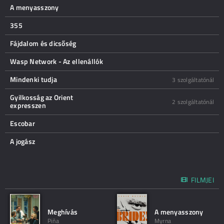
A menyasszony
355
Fájdalom és dicsőség
Wasp Network - Az ellenállók
Mindenki tudja
3 szolgáltatónál
Gyilkosság az Orient
2 szolgáltatónál
expresszen
Escobar
A jogász
FILMJEI
Meghívás
A menyasszony
Piña
Myrna