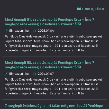
CIKKEK, HÍREK
Most ünnepli 51. születésnapját Penélope Cruz – Íme 7
meglepő érdekesség a csodaszép színésznőről
filmezzunk.hu
2025.04.04.
Penélope Cruz érdekességek Cruz karrierje elején kisebb szerepeket
kapott több spanyol tévé-show-ban és videoklipben. A filmesek is
felfigyeltek a szép, magas lányra. 1991-ben szerepet kapott az El
laberinto griego című moziban. Ezzel a filmmel indult be
Most ünnepli 50. születésnapját Penélope Cruz – Íme 7
meglepő érdekesség a csodaszép színésznőről
filmezzunk.hu
2024.04.07.
Penélope Cruz érdekességek Cruz karrierje elején kisebb szerepeket
kapott több spanyol tévé-show-ban és videoklipben. A filmesek is
felfigyeltek a szép, magas lányra. 1991-ben szerepet kapott az El
laberinto griego című moziban. Ezzel a filmmel indult be
7 meglepő érdekesség, amit talán még nem tudtál Penélope