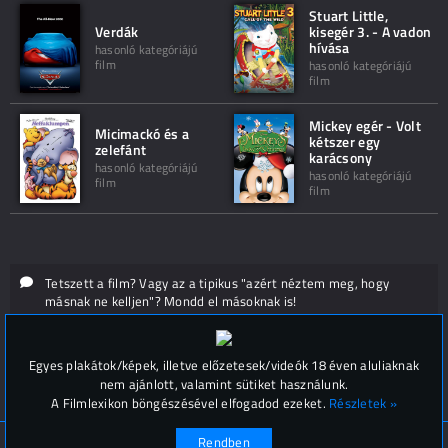
Stuart Little,
Verdák
kisegér 3. - A vadon
hívása
hasonló kategóriájú
film
hasonló kategóriájú
film
Mickey egér - Volt
Micimackó és a
kétszer egy
zelefánt
karácsony
hasonló kategóriájú
hasonló kategóriájú
film
film
Tetszett a film? Vagy az a tipikus "azért néztem meg, hogy
másnak ne kelljen"? Mondd el másoknak is!
Hozzászólások (
0
)
Egyes plakátok/képek, illetve előzetesek/videók 18 éven aluliaknak
nem ajánlott, valamint sütiket használunk.
A Filmlexikon böngészésével elfogadod ezeket.
Részletek »
Rendben
© Filmlexikon 2019-2026
Kapcsolat, impresszum