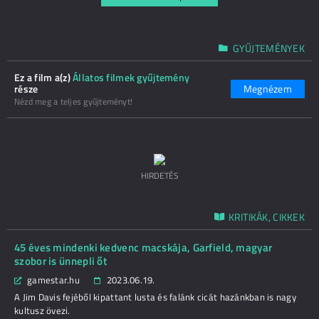
GYŰJTEMÉNYEK
Ez a film a(z)
Állatos filmek gyűjtemény
része
Megnézem
Nézd meg a teljes gyűjteményt!
HIRDETÉS
KRITIKÁK, CIKKEK
45 éves mindenki kedvenc macskája, Garfield, magyar
szobor is ünnepli őt
gamestar.hu
2023.06.19.
A Jim Davis fejéből kipattant lusta és falánk cicát hazánkban is nagy
kultusz övezi.