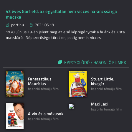
43 éves Garfield, az egyáltalán nem vicces narancssárga
macska
port.hu
2021.06.19.
1978. június 19-én jelent meg az első képregénycsík a falánk és lusta
macskáról. Népszerűsége töretlen, pedig nem is vicces.
KAPCSOLÓDÓ / HASONLÓ FILMEK
Fantasztikus
Stuart Little,
Maurícius
kisegér
hasonló témájú film
hasonló témájú film
Maci Laci
hasonló témájú film
Alvin és a mókusok
hasonló témájú film