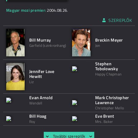
Magyar mozi premier:
2004.08.26.
SZEREPLŐK
Bill Murray
Breckin Meyer
Garfield (szinkronhang)
Jon
Stephen
Tobolowsky
Jennifer Love
Happy Chapman
Hewitt
Liz
Evan Arnold
Mark Christopher
Lawrence
Wendell
Christopher Mello
Bill Hoag
Eve Brent
Roy
Mrs. Baker
További szereplők