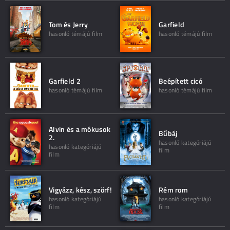
Tom és Jerry
Garfield
hasonló témájú film
hasonló témájú film
Garfield 2
Beépített cicó
hasonló témájú film
hasonló témájú film
Alvin és a mókusok
Bűbáj
2.
hasonló kategóriájú
hasonló kategóriájú
film
film
Vigyázz, kész, szörf!
Rém rom
hasonló kategóriájú
hasonló kategóriájú
film
film