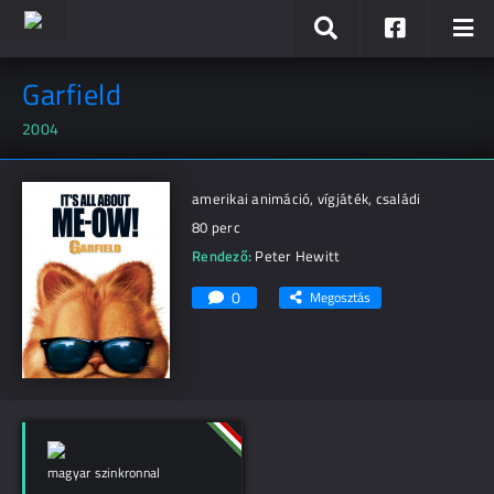
Garfield
2004
amerikai animáció, vígjáték, családi
80 perc
Rendező:
Peter Hewitt
0
Megosztás
magyar szinkronnal